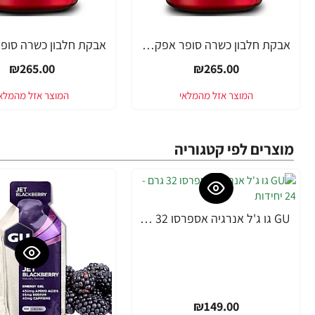
אבקת חלבון כשרה סופר אפקט - טעם אלפחורס - SUPER EFFECT ONE WHEY - משקל 2.27 ק"ג - מבית SUPER EFFECT
₪265.00
₪265.00
מוצרים לפי קטגוריה
GU גו ג'ל אנרגיה אספרסו 32 גרם - 24 יחידות
₪149.00