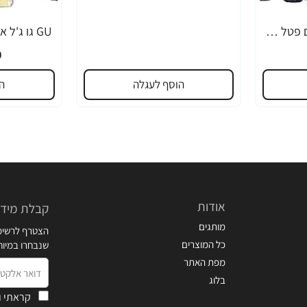
GU גו ג'ל אנרגיה בטעם פטל שחור 32 גרם - 24 יחידות
0
הוסף לעגלה
ה
אודות
קבלת מידע
מותגים
הצטרף לרשימת
כל המוצרים
שנבחרו במיו
מפת האתר
דואר
בלוג
אלקטרוני
קראתי ו