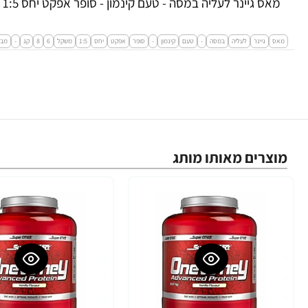
מאס גיינר לעליה במסה - טעם קינמון - סופר אפקט יחס 1:5 משקל 6.8 ק"ג - מבית Super Effect
מאס
גיינר
לעליה
במסה
-
טעם
קינמון
-
סופר
אפקט
יחס
1:5
משקל
6
8
קג
-
מבי
מוצרים מאותו מותג