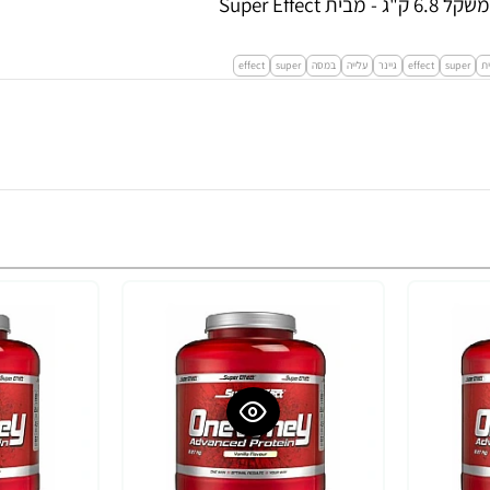
ת
super
effect
גיינר
עלייה
במסה
super
effect