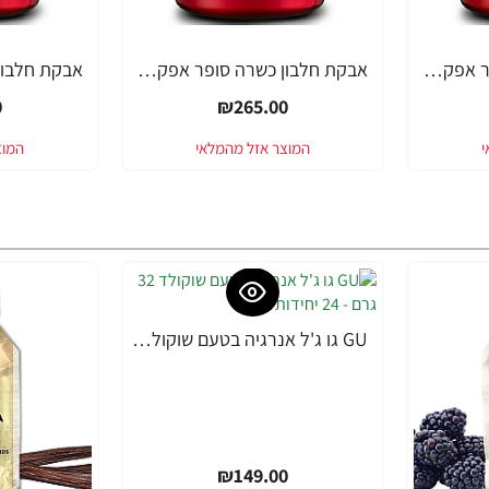
אבקת חלבון כשרה סופר אפקט - טעם בננה - SUPER EFFECT ONE WHEY - משקל 2.27 ק"ג - מבית SUPER EFFECT
אבקת חלבון כשרה סופר אפקט - טעם וניל - SUPER EFFECT ONE WHEY - משקל 2.27 ק"ג - מבית SUPER EFFECT
0
₪265.00
GU גו ג'ל אנרגיה בטעם שוקולד 32 גרם - 24 יחידות
₪149.00