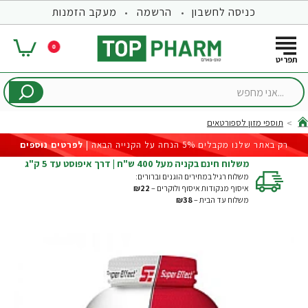
כניסה לחשבון
הרשמה
מעקב הזמנות
0
...אני
מחפש
תוספי מזון לספורטאים
hom
רק באתר שלנו מקבלים 5% הנחה על הקנייה הבאה |
לפרטים נוספים
משלוח חינם בקניה מעל 400 ש"ח | דרך איפוסט עד 5 ק"ג
משלוח רגיל במחירים הוגנים וברורים:
איסוף מנקודות איסוף ולוקרים –
₪22
משלוח עד הבית –
₪38