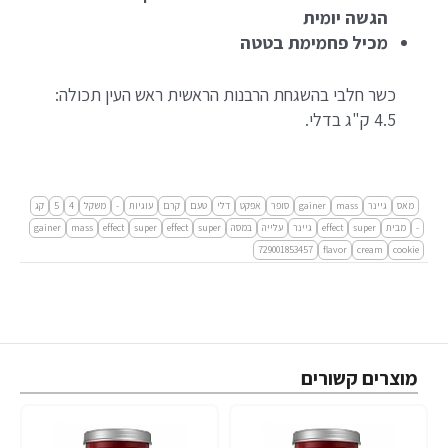
הגשה יומית
מכיל פחמימת בטטה
כשר חלבי בהשגחת הרבנות הראשית ראש העין תכולה:
4.5 ק"ג בדלי.
מאס
גיינר
mass
gainer
סופר
אפקט
דלי
טעם
קרם
עוגיות
-
משקל
4
5
קג
-
מבית
super
effect
גיינר
עלייה
במסה
super
effect
super
effect
mass
gainer
729001853457
flavor
cream
cookie
מוצרים קשורים