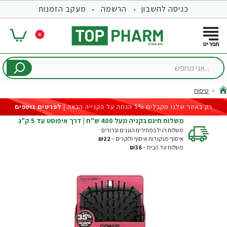
כניסה לחשבון
הרשמה
מעקב הזמנות
0
...אני
מחפש
טיפוח
hom
רק באתר שלנו מקבלים 5% הנחה על הקנייה הבאה |
לפרטים נוספים
משלוח חינם בקניה מעל 400 ש"ח | דרך איפוסט עד 5 ק"ג
משלוח רגיל במחירים הוגנים וברורים:
איסוף מנקודות איסוף ולוקרים –
₪22
משלוח עד הבית –
₪38