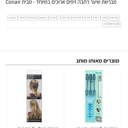
מברשת שיער רחבה זיפים ארוכים במיוחד - מבית Conair
מברשת
שיער
רחבה
זיפים
ארוכים
במיוחד
-
מבית
conair
מברשות
שיער
conair
074108772305
מוצרים מאותו מותג