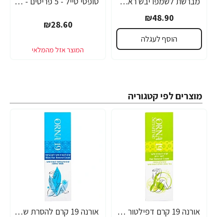
מברשת לשמפו יבש ראש פלקס - מבית Conair
טופסי טייל - 5 פריטים - מבית Conair
₪48.90
₪28.60
הוסף לעגלה
מוצרים לפי קטגוריה
אורנה 19 קרם דפילטור לעור רגיש 80 גרם
אורנה 19 קרם להסרת שיער לקו הביקיני 90 מ"ל