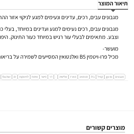
תיאור המוצר
מגבונים עבים, רכים, עדינים ונעימים למגע לניקוי אזור ה
מגבונים עבים, רכים נעימים למגע ועדינים במיוחד, בעלי כו
וצבע. מתאימים לבעלי עור רגיש במיוחד כעור התינוק. היפוא
מועשר-
מכיל פרו-ויטמין B5 ואלנטואין המסייעים לשמירה על בריאות העור ותמצית קמומיל להרגעה.
מגבונים
go-to
קמיל
בלו
סנסטיב
מארז
שלישיה
-
דר
פישר
טיפוח
לתינוקות
dr
fischer
מוצרים קשורים