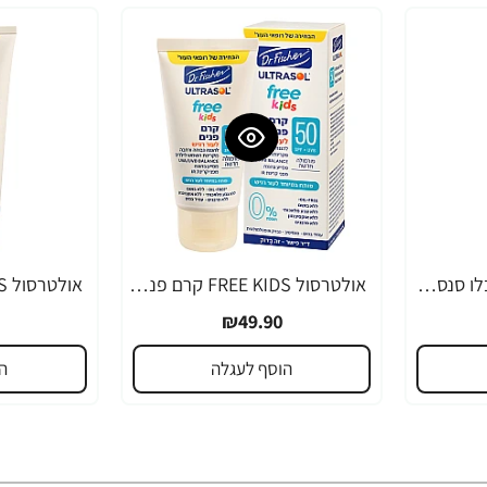
קרם גוף לתינוק קמיל בלו סנסטיב שיבולת שועל 500 מ"ל - ד"ר פישר
אולטרסול FREE KIDS קרם פנים SPF50 מיוחד לילדים 50 מ"ל - ד"ר פישר
₪49.90
הוסף לעגלה
ה