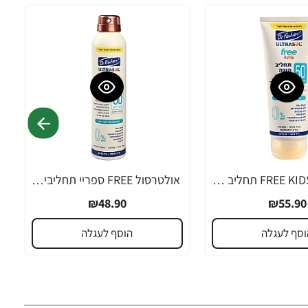
אולטרסול FREE KIDS תחליב הגנה SPF50 מיוחד לילדים 200 מ"ל - ד"ר פישר
אולטרסול FREE ספריי תחליבי לעור רגיש SPF50 ללא שמנים 200 מ"ל - ד"ר פישר
₪48.90
₪55.90
וסף לעגלה
הוסף לעגלה