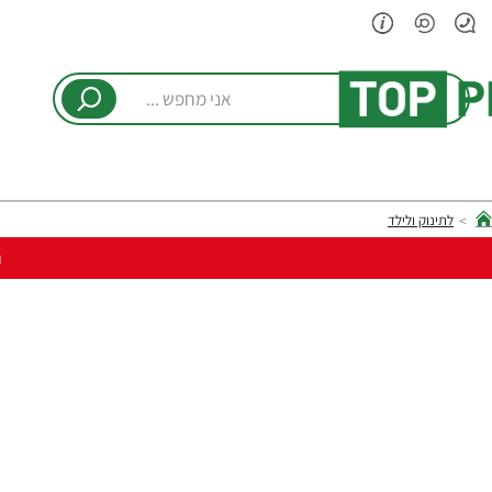
אני
מחפש
...
לתינוק ולילד
hom
ר