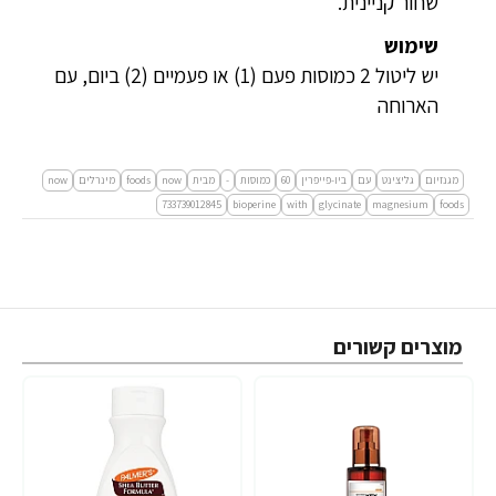
שחור קניינית.
שימוש
יש ליטול 2 כמוסות פעם (1) או פעמיים (2) ביום, עם
הארוחה
מגנזיום
גליצינט
עם
ביו-פייפרין
60
כמוסות
-
מבית
now
foods
מינרלים
now
733739012845
bioperine
with
glycinate
magnesium
foods
מוצרים קשורים