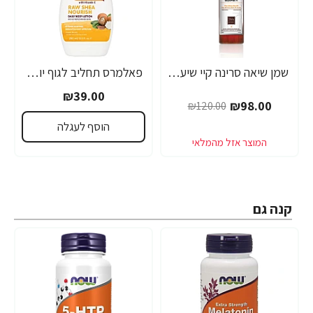
שמן שיאה סרינה קיי שיער דק, יבש, דליל וחלש Volume Lift - מבית Saryna Key
פאלמרס תחליב לגוף יומי להזנה ולריכוך עם חמאת שיאה ויטמין E נפח 250 מ"ל - Palmer's
-18%
₪39.00
₪98.00
₪120.00
הוסף לעגלה
קנה גם