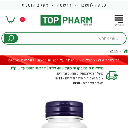
כניסה לחשבון
הרשמה
מעקב הזמנות
0
...אני
מחפש
הטבע
hom
רק באתר שלנו מקבלים 5% הנחה על הקנייה הבאה |
לפרטים נוספים
משלוח חינם בקניה מעל 400 ש"ח | דרך איפוסט עד 5 ק"ג
משלוח רגיל במחירים הוגנים וברורים:
איסוף מנקודות איסוף ולוקרים –
₪22
משלוח עד הבית –
₪38