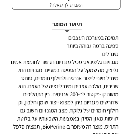
האם יש לך שאלה?
תיאור המוצר
תמיכה במערכת העצבים
ספיגה ברמה גבוהה ביותר
מינרלים
מגנזיום גליצינאט מכיל מגנזיום הקשור לחומצת אמינו
גליצין, מה שמקל על הספיגה במעיים. מגנזיום הוא
מינרל חיוני לייצור אנרגיה ולחילוף חומרים, טונוס
שרירים, הולכה עצבית ומינרליזציה של העצם. הוא
מהווה קו-פקטור לכ-300 אנזימים. בין התהליכים
שדורשים מגנזיום ניתן למצוא ייצור שומן וחלבון, וכן
חילוף חומרים של גלוקוז. מצב המגנזיום חשוב גם
לוויסות מאזן הסידן באמצעות השפעותיו על בלוטת
התריס. מוצר זה משופר ב-BioPerine, תמצית פלפל