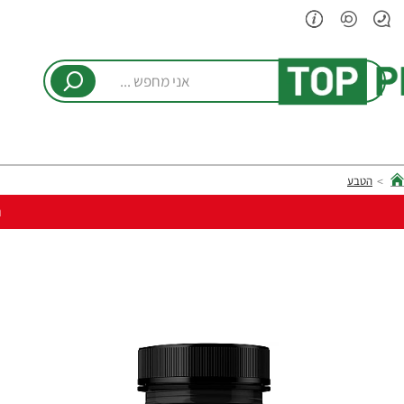
אני
מחפש
...
הטבע
hom
ר