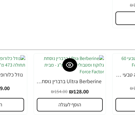
₪1
Somnapure עזר שינה טבעי 60 טבליות - מבית Force Factor
-19%
Ultra Berberine ברברין נוסחת גלוקוז ומטבוליזם 500 מ"ג - מבית Force Factor
-17%
9.00
₪1
₪128.00
₪154.00
הוסף לעגלה
ה