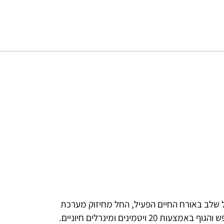
Force Facto מיועד לתמוך בכל שלב באורח החיים הפעיל, החל מחיזוק מערכת
החיסון ועד לתמיכה באיזון הורמונלי. כל מנה מזינה את הנפש והגוף באמצעות 20 ויטמינים ומינרלים חיוניים.