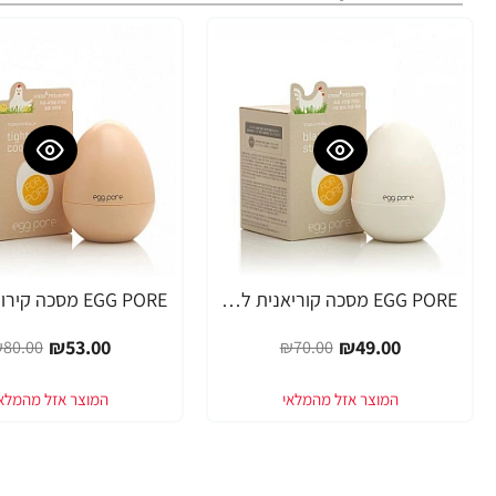
EGG PORE מסכה קוריאנית לניקוי ראשים שחורים 30 גרם - מבית Tony Moly
-34%
-30%
₪53.00
₪49.00
80.00
₪70.00