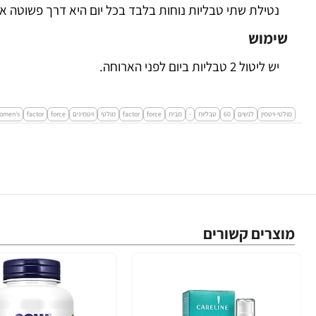
נטילת שתי טבליות נוחות בלבד בכל יום היא דרך פשוטה
שימוש
יש ליטול 2 טבליות ביום לפני הארוחה.
מולטי-ויטמין
לנשים
60
טבליות
-
מבית
force
factor
מולטי
ויטמינים
force
factor‏
omen's
מוצרים קשורים