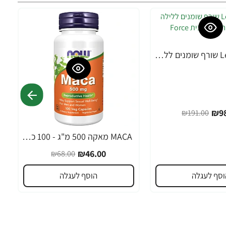
Leanfire PM שורף שומנים ללילה 60 כמוסות צמחיות - מבית Force Factor
₪98
₪191.00
MACA מאקה 500 מ"ג - 100 כמוסות - מבית NOW FOODS
-32%
₪46.00
₪68.00
וסף לעגלה
הוסף לעגלה