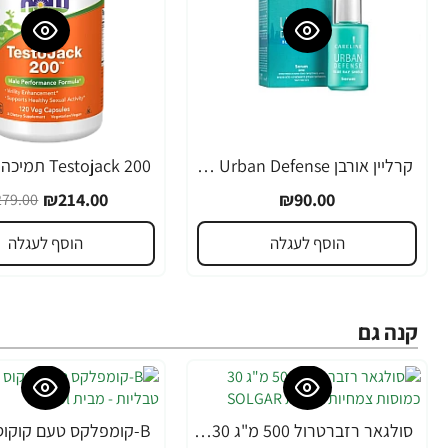
קרליין אורבן Urban Defense סרום לעור פנים 30 מ"ל - מבית CARELINE
-23%
₪214.00
₪90.00
79.00
הוסף לעגלה
הוסף לעגלה
קנה גם
סולגאר רזברטרול 500 מ"ג 30 כמוסות צמחיות - מבית SOLGAR
-30%
-20%