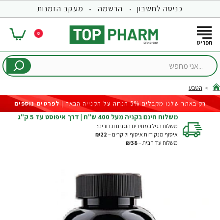
כניסה לחשבון
הרשמה
מעקב הזמנות
0
...אני
מחפש
הטבע
hom
רק באתר שלנו מקבלים 5% הנחה על הקנייה הבאה |
לפרטים נוספים
משלוח חינם בקניה מעל 400 ש"ח | דרך איפוסט עד 5 ק"ג
משלוח רגיל במחירים הוגנים וברורים:
איסוף מנקודות איסוף ולוקרים –
₪22
משלוח עד הבית –
₪38