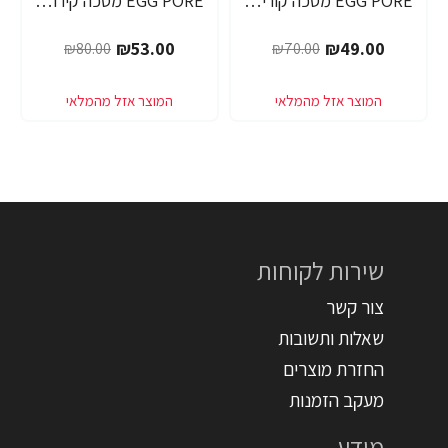
EGG PORE מסכה קוריאנית לניקוי ראשים שחורים 30 גרם - מבית Tony Moly
EGG PORE מסכה קירור לכיווץ נקבוביות 30 גרם - מבית Tony Moly
-34%
-30%
₪53.00
₪49.00
₪80.00
₪70.00
שירות לקוחות
צור קשר
שאלות ותשובות
החזרת מוצרים
מעקב הזמנות
מידע