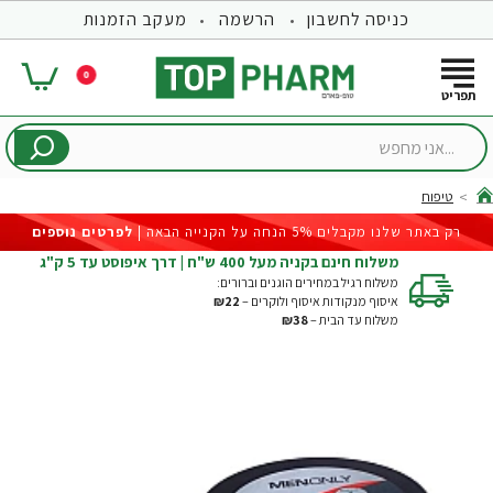
כניסה לחשבון
הרשמה
מעקב הזמנות
0
...אני
מחפש
טיפוח
hom
רק באתר שלנו מקבלים 5% הנחה על הקנייה הבאה |
לפרטים נוספים
משלוח חינם בקניה מעל 400 ש"ח | דרך איפוסט עד 5 ק"ג
משלוח רגיל במחירים הוגנים וברורים:
איסוף מנקודות איסוף ולוקרים –
₪22
משלוח עד הבית –
₪38