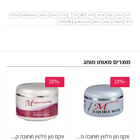
מון
פלטין
ווקס
קוויאר
שחור
280
מל
-
מבית
mon
platin
professional
טיפוח
שיער
מקצועי
mon
platin
professional
123456788
מוצרים מאותו מותג
-18%
-10%
ווקס מון פלטין חוחובה מקצועי לשיער 150 מ"ל - מבית MON PLATIN PROFESSIONAL
ווקס מון פלטין חוחובה קריסטל מקצועי לשיער 250 מ"ל - מבית MON PLATIN PROFESSIONAL