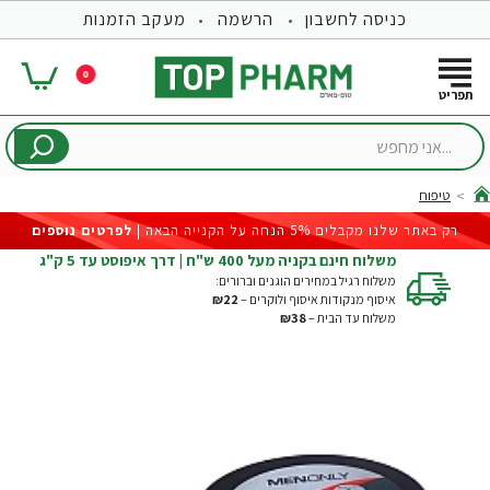
כניסה לחשבון
הרשמה
מעקב הזמנות
0
...אני
מחפש
טיפוח
hom
רק באתר שלנו מקבלים 5% הנחה על הקנייה הבאה |
לפרטים נוספים
משלוח חינם בקניה מעל 400 ש"ח | דרך איפוסט עד 5 ק"ג
משלוח רגיל במחירים הוגנים וברורים:
איסוף מנקודות איסוף ולוקרים –
₪22
משלוח עד הבית –
₪38