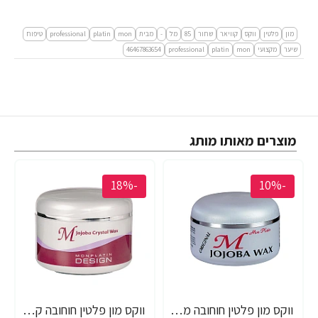
מון
פלטין
ווקס
קוויאר
שחור
85
מל
-
מבית
mon
platin
professional
טיפוח
שיער
מקצועי
mon
platin
professional
46467863654
מוצרים מאותו מותג
-18%
-10%
ווקס מון פלטין חוחובה מקצועי לשיער 150 מ"ל - מבית MON PLATIN PROFESSIONAL
ווקס מון פלטין חוחובה קריסטל מקצועי לשיער 250 מ"ל - מבית MON PLATIN PROFESSIONAL