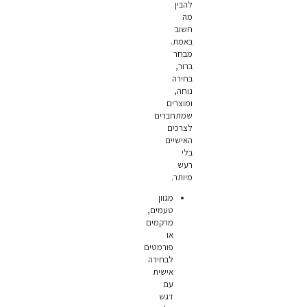
להבין
מה
חשוב
באמת.
מבחר
ברור,
בחירה
נוחה,
ומוצרים
שמתחברים
לצרכים
האישיים
בלי
רעש
מיותר.
מגוון
טעמים,
מרקמים
או
פורמטים
לבחירה
אישית
עם
דגש