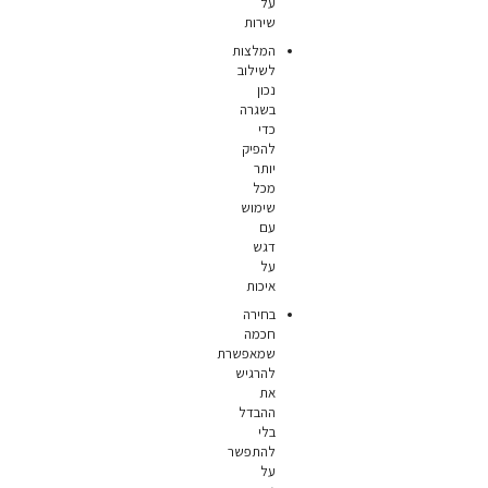
על
שירות
המלצות
לשילוב
נכון
בשגרה
כדי
להפיק
יותר
מכל
שימוש
עם
דגש
על
איכות
בחירה
חכמה
שמאפשרת
להרגיש
את
ההבדל
בלי
להתפשר
על