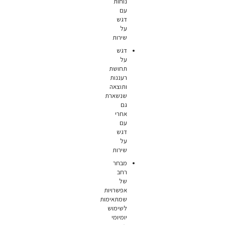
נוחות
עם
דגש
על
שירות
דגש
על
תחושת
רעננות
ותוצאה
שנשארת
גם
אחרי
עם
דגש
על
שירות
מבחר
רחב
של
אפשרויות
שמתאימות
לשימוש
יומיומי