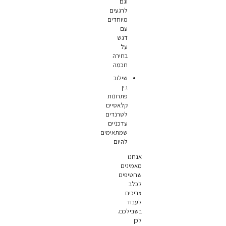
וגם
לרגעים
מיוחדים
עם
דגש
על
בחירה
חכמה
שילוב
בין
פתרונות
קלאסיים
לטרנדים
עדכניים
שמתאימים
להיום
אנחנו
מאמינים
שחטיפים
לכלב
צריכים
לעבוד
בשבילכם.
לכן