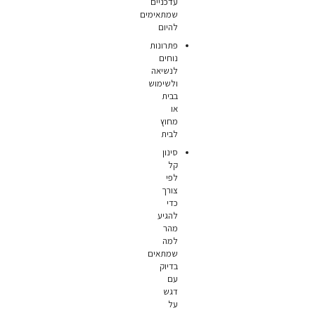
עדכניים
שמתאימים
להיום
פתרונות
נוחים
לנשיאה
ולשימוש
בבית
או
מחוץ
לבית
סינון
קל
לפי
צורך
כדי
להגיע
מהר
למה
שמתאים
בדיוק
עם
דגש
על