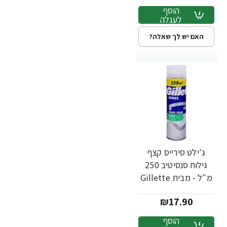
הוסף
לעגלה
האם יש לך שאלה?
ג'ילט סירייס קצף
גילוח סנסיטיב 250
מ"ל - מבית Gillette
₪17.90
הוסף