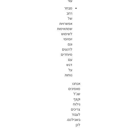
עור
מבחר
רחב
של
אפשרויות
שמתאימות
לשימוש
יומיומי
וגם
לרגעים
מיוחדים
עם
דגש
על
נוחות
אנחנו
מאמינים
שג'ל
וקצף
גילוח
צריכים
לעבוד
בשבילכם.
לכן