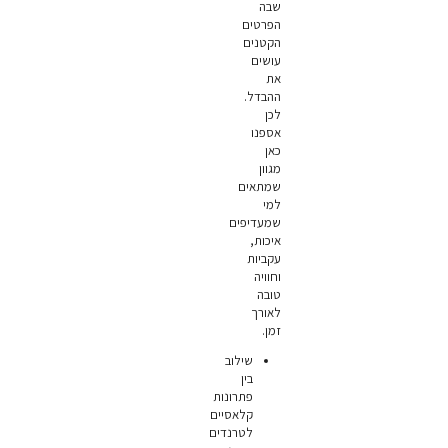
שבה
הפרטים
הקטנים
עושים
את
ההבדל.
לכן
אספנו
כאן
מגוון
שמתאים
למי
שמעדיפים
איכות,
עקביות
וחוויה
טובה
לאורך
זמן.
שילוב
בין
פתרונות
קלאסיים
לטרנדים