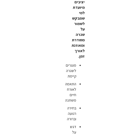
יציבים
מיועדת
למי
שמבקש
לשמור
על
שגרה
מסודרת
ומאוזנת
לאורך
זמן.
מוצרים
לשגרה
קיימת
התאמה
לאורח
חיים
משתנה
בחירה
רגועה
וברורה
דגש
על