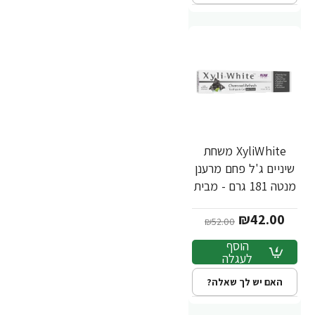
XyliWhite משחת
-19%
שיניים ג'ל פחם מרענן
מנטה 181 גרם - מבית
NOW FOODS
₪42.00
₪52.00
הוסף
לעגלה
האם יש לך שאלה?