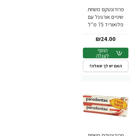
פרודונטקס משחת
שיניים אורגינל עם
פלואוריד 75 מ"ל
₪24.00
הוסף
לעגלה
האם יש לך שאלה?
פרודונטקס משחת