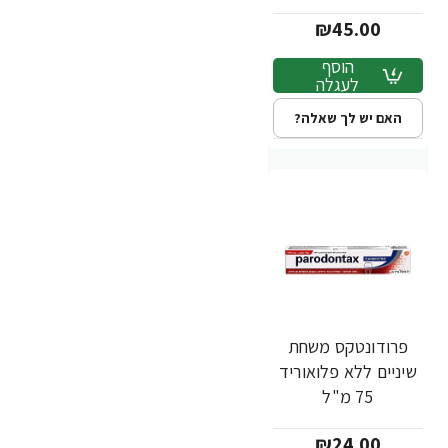
זוג 75 מ"ל
₪45.00
הוסף
לעגלה
האם יש לך שאלה?
פרודונטקס משחת
שיניים ללא פלואוריד
75 מ"ל
₪24.00