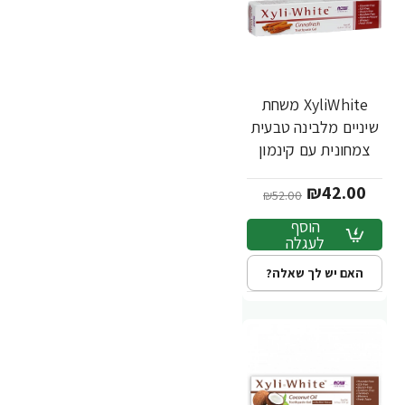
XyliWhite משחת
-19%
שיניים מלבינה טבעית
צמחונית עם קינמון
181 גרם - מבית NOW
₪42.00
FOODS
₪52.00
הוסף
לעגלה
האם יש לך שאלה?