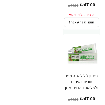
₪47.00
₪76.00
האם יש לך שאלה?
ג'ייסון ג׳ל להגנה מפני
-38%
חורים בשיניים
ולשליטה באבנית שמן
עץ התה וקינמון 170
₪47.00
גרם - מבית JASON
₪76.00