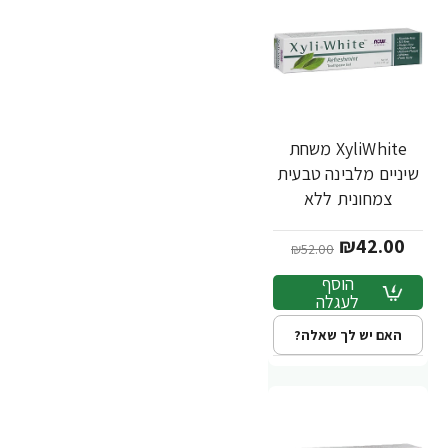
XyliWhite משחת
-19%
שיניים מלבינה טבעית
צמחונית ללא
פלואוריד 181 גרם -
₪42.00
מבית NOW FOODS
₪52.00
הוסף
לעגלה
האם יש לך שאלה?