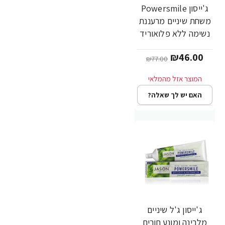
ג'ייסון Powersmile
-40%
משחת שיניים מרעננת
נשימה ללא פלואוריד
נענע חריפה 119 גרם -
₪46.00
מבית JASON
₪77.00
האם יש לך שאלה?
ג'ייסון ג'ל שיניים
-34%
מלבינה ומונע חורים