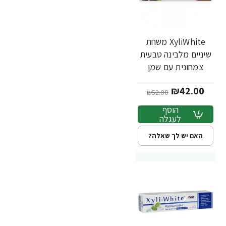
XyliWhite משחת
-19%
שיניים מלבינה טבעית
צמחונית עם שמן
קוקוס 181 גרם - מבית
₪42.00
NOW FOODS
₪52.00
הוסף
לעגלה
האם יש לך שאלה?