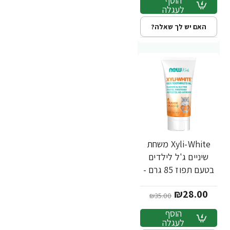
הוסף
לעגלה
האם יש לך שאלה?
Xyli-White משחת
-20%
שיניים ג'ל לילדים
בטעם תפוז 85 גרם -
מבית NOW FOODS
₪28.00
₪35.00
הוסף
לעגלה