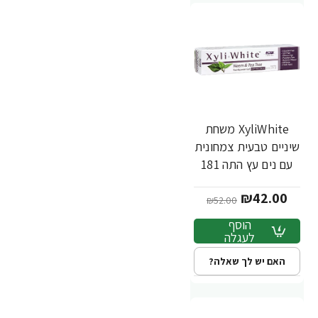
XyliWhite משחת
-19%
שיניים טבעית צמחונית
עם נים עץ התה 181
גרם - מבית NOW
₪42.00
FOODS
₪52.00
הוסף
לעגלה
האם יש לך שאלה?