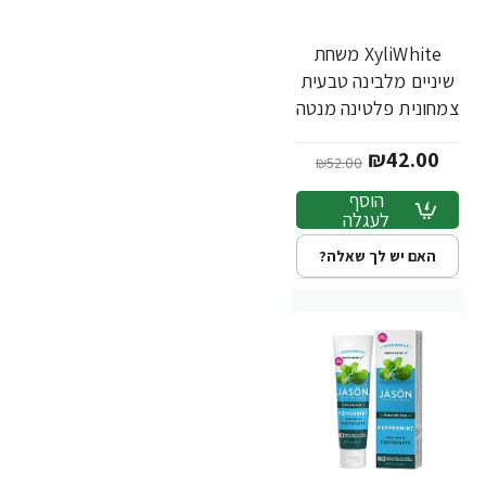
XyliWhite משחת
-19%
שיניים מלבינה טבעית
צמחונית פלטינה מנטה
181 גרם - מבית NOW
₪42.00
FOODS
₪52.00
הוסף
לעגלה
האם יש לך שאלה?