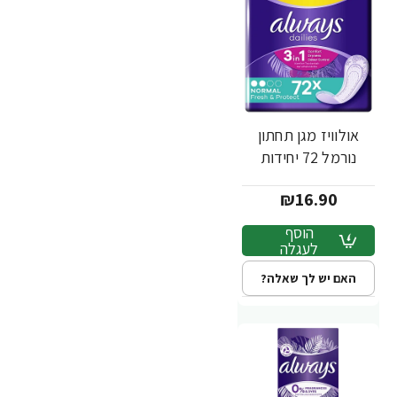
אולוויז מגן תחתון
נורמל 72 יחידות
₪16.90
הוסף
לעגלה
האם יש לך שאלה?