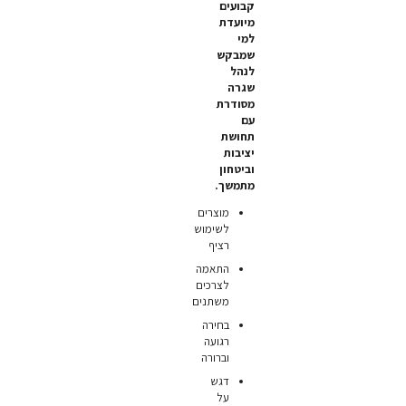
קבועים
מיועדת
למי
שמבקש
לנהל
שגרה
מסודרת
עם
תחושת
יציבות
וביטחון
מתמשך.
מוצרים
לשימוש
רציף
התאמה
לצרכים
משתנים
בחירה
רגועה
וברורה
דגש
על