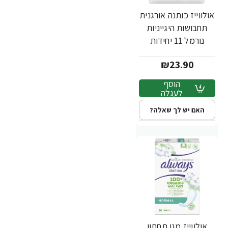
אולווייז כותנה אורגנית
תחבושות היגייניות
נורמל 11 יחידות
₪23.90
הוסף
לעגלה
האם יש לך שאלה?
אולווייז מגן תחתון