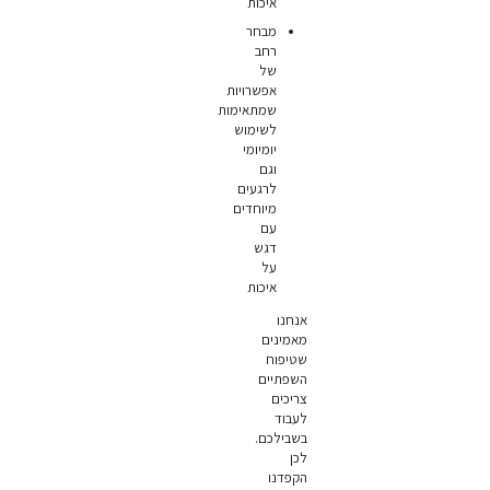
איכות
מבחר
רחב
של
אפשרויות
שמתאימות
לשימוש
יומיומי
וגם
לרגעים
מיוחדים
עם
דגש
על
איכות
אנחנו
מאמינים
שטיפוח
השפתיים
צריכים
לעבוד
בשבילכם.
לכן
הקפדנו