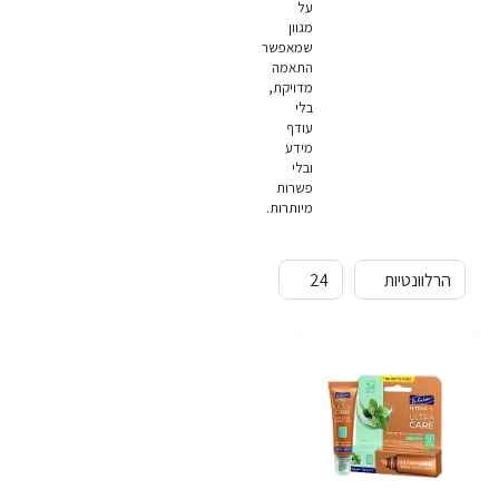
על
מגוון
שמאפשר
התאמה
מדויקת,
בלי
עודף
מידע
ובלי
פשרות
מיותרות.