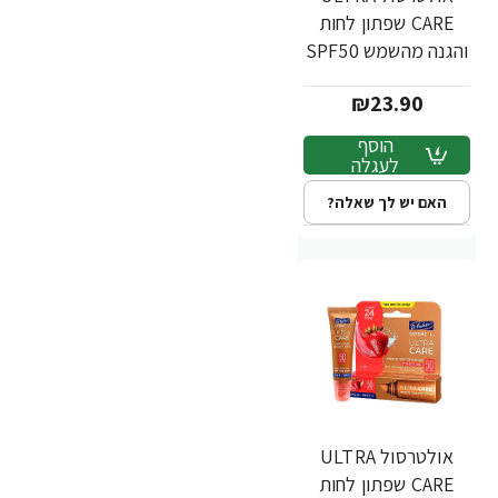
CARE שפתון לחות
והגנה מהשמש SPF50
קוקוס 10 גרם - ד"ר
₪23.90
פישר
הוסף
לעגלה
האם יש לך שאלה?
אולטרסול ULTRA
CARE שפתון לחות