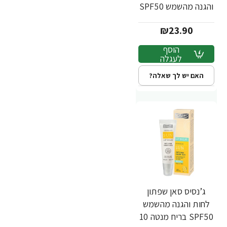
והגנה מהשמש SPF50
תות 10 גרם - ד"ר
₪23.90
פישר
הוסף
לעגלה
האם יש לך שאלה?
ג’נסיס סאן שפתון
לחות והגנה מהשמש
SPF50 בריח מנטה 10