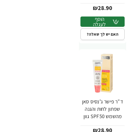
גרם - ד"ר פישר
₪28.90
הוסף
לעגלה
האם יש לך שאלה?
ד"ר פישר ג’נסיס סאן
שפתון לחות והגנה
מהשמש SPF50 גוון
תות 10 גרם - Dr
₪28.90
Fischer