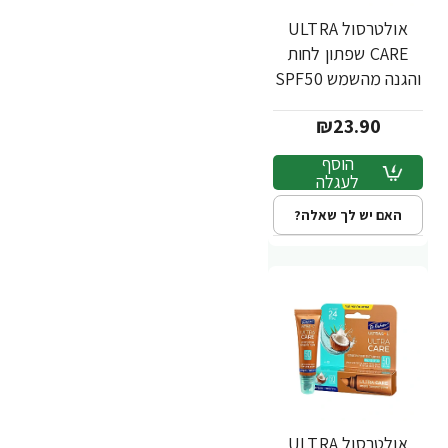
אולטרסול ULTRA
CARE שפתון לחות
והגנה מהשמש SPF50
מנטה 10 גרם - ד"ר
₪23.90
פישר
הוסף
לעגלה
האם יש לך שאלה?
אולטרסול ULTRA