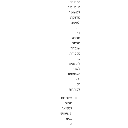
הבחירה
היומיומית
לפשוטה,
מדויקת
ונעימה
יותר.
כאן
מחכה
מבחר
שנבחר
בקפידה,
כדי
להתאים
לשגרה
האמיתית
ולא
רק
לכותרות.
פתרונות
נוחים
לנשיאה
ולשימוש
בבית
או