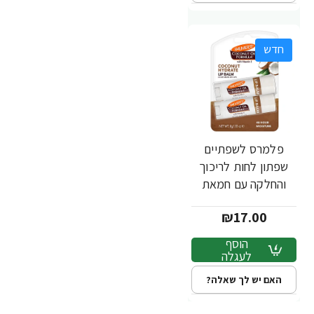
חדש
פלמרס לשפתיים
שפתון לחות לריכוך
והחלקה עם חמאת
קקאו ויטמין E מארז 2
₪17.00
יח נפח 4 גרם כל אחד
- Palmer's
הוסף
לעגלה
האם יש לך שאלה?