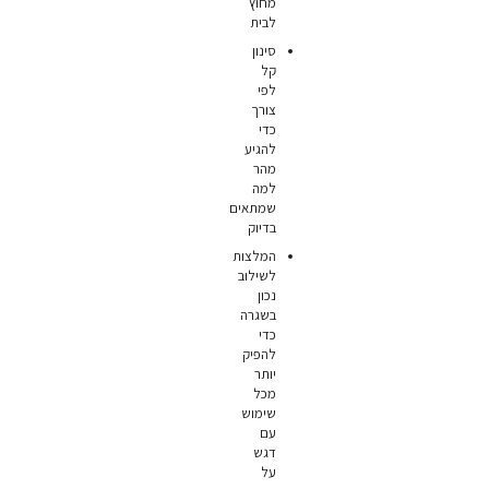
מחוץ
לבית
סינון
קל
לפי
צורך
כדי
להגיע
מהר
למה
שמתאים
בדיוק
המלצות
לשילוב
נכון
בשגרה
כדי
להפיק
יותר
מכל
שימוש
עם
דגש
על