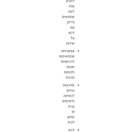
להגיע
מהר
למה
שמתאים
בדיוק
עם
דגש
על
שירות
אפשרויות
שמתאימות
לרגישויות
שונות
ולנוחות
מרבית
פתרונות
נוחים
לנשיאה
ולשימוש
בבית
או
מחוץ
לבית
דגש