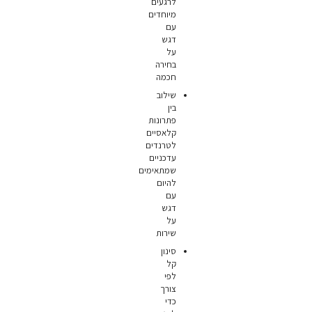
לרגעים
מיוחדים
עם
דגש
על
בחירה
חכמה
שילוב
בין
פתרונות
קלאסיים
לטרנדים
עדכניים
שמתאימים
להיום
עם
דגש
על
שירות
סינון
קל
לפי
צורך
כדי