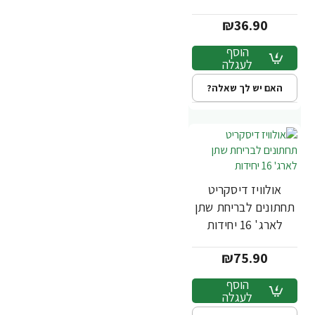
תחבושות - אריזה
₪36.90
מוגדלת
הוסף
לעגלה
האם יש לך שאלה?
אולוויז דיסקריט
תחתונים לבריחת שתן
לארג' 16 יחידות
₪75.90
הוסף
לעגלה