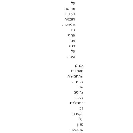
על
תחושת
רעננות
ותוצאה
שנשארת
גם
אחרי
עם
דגש
על
איכות
אנחנו
מאמינים
שתחבושות
לבריחת
שתן
צריכים
לעבוד
בשבילכם.
לכן
הקפדנו
על
מגוון
שמאפשר