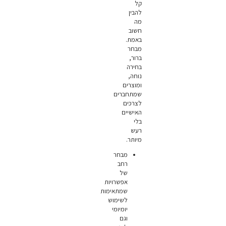
קל
להבין
מה
חשוב
באמת.
מבחר
ברור,
בחירה
נוחה,
ומוצרים
שמתחברים
לצרכים
האישיים
בלי
רעש
מיותר.
מבחר
רחב
של
אפשרויות
שמתאימות
לשימוש
יומיומי
וגם