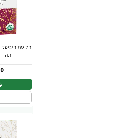
SICILIA
4
Simply Organic
192
Starbucks
48
Sunfood
4
-20%
TABASCO
14
תה - מבית 
Twinings
275
00
Yogi Tea
126
אבו סלמא
16
אהרוני
50
ה
אל נחלה
81
אסם
164
ארומה אספרסו בר
48