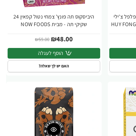
פלפל צ'ילי
היביסקוס תה פונץ' צמחי נטול קפאין 24
-19%
שקיקי תה - מבית NOW FOODS
₪48.00
₪59.00
הוסף לעגלה
האם יש לך שאלה?