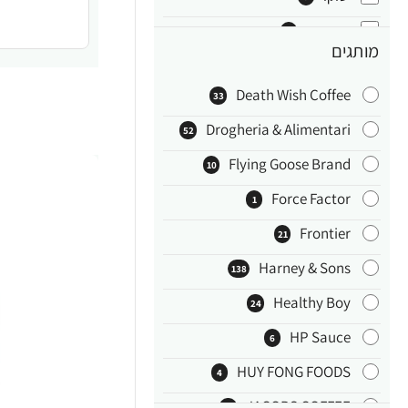
שמורים
12
מותגים
תה וחליטות
415
Death Wish Coffee
33
מזון טבעי
622
Drogheria & Alimentari
52
Flying Goose Brand
10
Force Factor‏
1
Frontier
21
Harney & Sons
138
Healthy Boy
24
HP Sauce
6
HUY FONG FOODS
4
JACOBS COFFEE
27