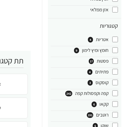
אזן ממלאי
קטגוריות
אטריות
4
חומץ ומיץ לימון
9
תת קטגור
פסטות
17
פתיתים
4
קוסקוס
3
א
קפה וקפסולות קפה
242
קקאו
6
ק
רוטבים
191
שוקו
5