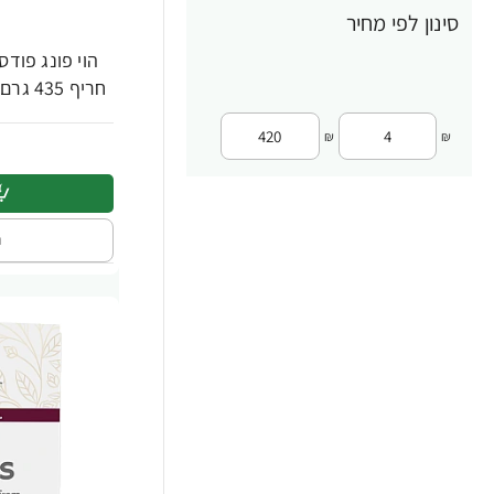
סינון לפי מחיר
KIMBO CAFFE
9
הוי פונג פודס
LOYD TEA
חריף 435 גרם - מבית HUY FONG FOODS
39
L’OR
39
₪
₪
Navitas Organics
43
Nescafe
57
ה
Nescafe Dolce Gusto
57
NOW FOODS
292
Organic India
63
POMDADOUR
71
Pukka Herbs
68
Ricola
12