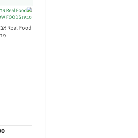
קיקומן
16
קפה עלית
277
-30%
תומר תומס
48
מבית DS
00