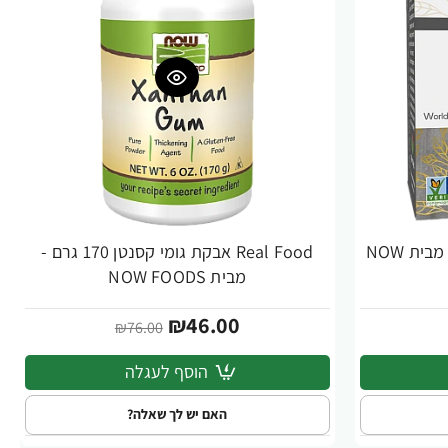
תה שחור אורגני 24 שקיקי תה - מבית NOW
Real Food אבקת גומי קסנטן 170 גרם -
-39%
מבית NOW FOODS
₪46.00
₪76.00
הוסף לעגלה
האם יש לך שאלה?