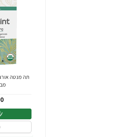
היינץ
88
הלמנס
50
ויסוצקי
318
ויסוצקי מסעדות
36
לה צ'ינטה
6
לוואצה
48
ליפטון
30
-19%
מבית DS
לנדוור
33
מלח הארץ
00
67
מרקדו טייסט
30
נח'לה אדום
31
ה
נפטון
144