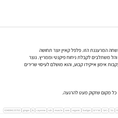
שחה המרעננת הזו. פלפל קאיין יוצר תחושה
והל משתלבים לקבלת ניחוח פיקנטי וממריץ. נוצר
הכאבים שלו בעקבות אימון אייקידו קבוע, והוא מושלם לעיסוי שרירים
ו כל מקום שזקוק מעט להרגעה.
ת
נגד
כאבי
שרירים
badger
organic
sore
muscle
rub
cayenne
&
ginger
634084135763