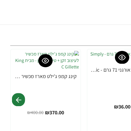
פלפל קאיין אורגני 71 גרם - Simply Organic
קינג קמפ ג'ילט מארז מכשיר לעיצוב זקן + טיפוח לזקן - מבית King C Gillette
-8%
₪36.00
₪370.00
₪400.00