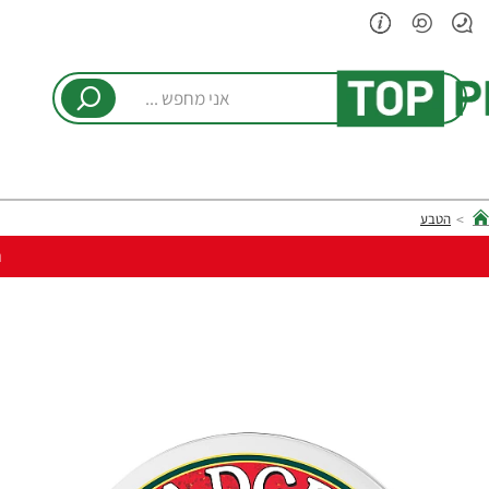
אני
מחפש
...
הטבע
hom
ר