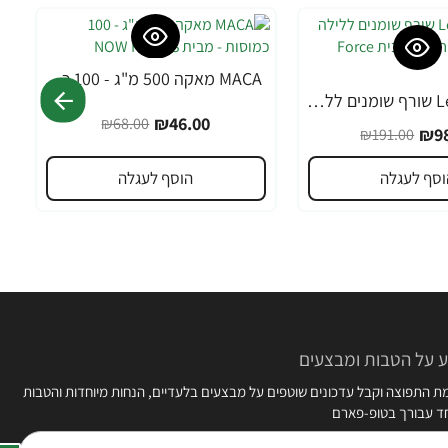
MACA מאקה 500 מ"ג - 100 כמוסות - מבית NOW FOODS
-32%
Leanfire PM שורף שומנים ללילה 60 כמוסות צמחיות - מבית Force Factor
₪46.00
₪68.00
₪98
₪191.00
וסף לעגלה
הוסף לעגלה
 על הטבות ומבצעים
 התפוצה וקבל עדכונים שוטפים על מבצעים בלעדיים, הנחות מיוחדות והטבות
חד עבורך בטופ-פארם