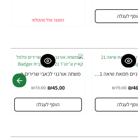
וסף לעגלה
טיפוח ציפורניים חמאת שיאה 21 גרם - מבית Badger
משחה אורגני לכאבי שרירים פלפל קאיין וג'ינג'ר 21 גרם - מבית Badger
-38%
₪45.00
₪46
₪73.00
₪75.00
וסף לעגלה
הוסף לעגלה