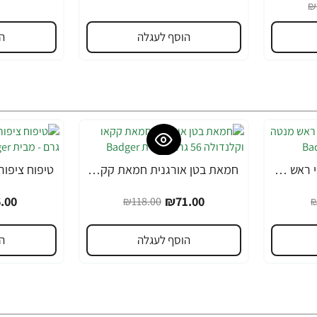
₪
הוסף לעגלה
ה
ארומתרפיה משכך כאבי ראש מנטה ולבנדר 17 גרם - מבית Badger
חמאת בטן אורגנית חמאת קקאו וקלנדולה 56 גרם - מבית Badger
-39%
-40%
.00
₪71.00
₪118.00
₪
הוסף לעגלה
ה