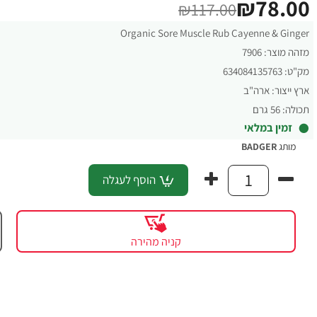
₪78.00
₪117.00
Organic Sore Muscle Rub Cayenne & Ginger
מזהה מוצר:
7906
מק"ט:
634084135763
ארץ ייצור:
ארה"ב
תכולה:
56 גרם
זמין במלאי
מותג
BADGER
הוסף לעגלה
קניה מהירה