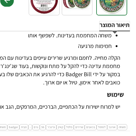
תיאור המוצר
משחה המחממת בעדינות. לשפשף אותו
חמימות מרגיעה
הקלה מחייה. לחמם ומרגיע שרירים עייפים בעדינות עם המ
מחממת עדינה כדי להקל על מתח ונוקשות, בעוד שג'ינג'ר 
במקור על ידי Badger Bill כדי להרגיע את 
כואבים לאחר אימון, טיול או יום ארוך.
שימוש
יש למרוח ישירות על הכתפיים, הברכיים, המרפקים, הגב א
משחה
אורגני
לטיפול
בכאבים
שרירים
פלפל
קאיין
וג'ינג'ר
56
גרם
-
מבית
badger
משחו