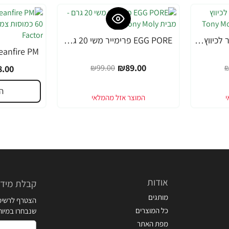
EGG PORE מסכה קירור לכיווץ נקבוביות 30 גרם - מבית Tony Moly
EGG PORE פרימייר משי 20 גרם - מבית Tony Moly
-10%
-49%
₪89.00
₪99.00
₪
.00
ה
אודות
קבלת מידע
מותגים
הצטרף לרשימת
כל המוצרים
שנבחרו במיו
מפת האתר
דואר