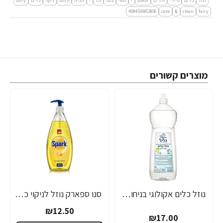
נוזל
כלים
פיירי
ורדים
וסאטן
-
משי
515
מל
-
מבית
fairy
ניקוי
כלים
fairy
4084500853836
care
&
clean
fairy
מוצרים קשורים
נוזל כלים אקולוגי בניחוח לימון - 1 ליטר - מבית כליל
סנו ספארק נוזל לניקוי כלים לימון + משאבה - 1 ליטר
₪12.50
₪17.00