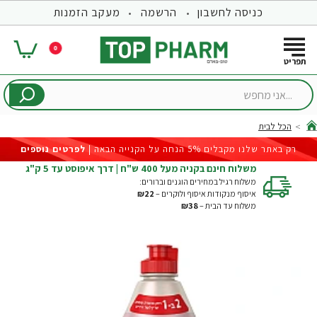
כניסה לחשבון
הרשמה
מעקב הזמנות
0
...אני
מחפש
הכל לבית
hom
רק באתר שלנו מקבלים 5% הנחה על הקנייה הבאה |
לפרטים נוספים
משלוח חינם בקניה מעל 400 ש"ח | דרך איפוסט עד 5 ק"ג
משלוח רגיל במחירים הוגנים וברורים:
איסוף מנקודות איסוף ולוקרים –
₪22
משלוח עד הבית –
₪38