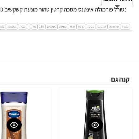
נטורל פורמולה אינטנס מסכה קרטין טהור מונעת קשקשים 350 מ"ל - מבית NATURAL FORMULA
נטורל
פורמולה
אינטנס
מסכה
קרטין
טהור
מונעת
קשקשים
350
מל
-
מבית
natural
mula
קנה גם