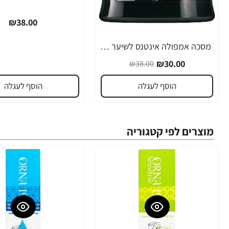
₪38.00
מסכה אמפולה אינטנס לשיער יבש צבוע ופגום במיוחד נטורל פורמולה 350 מ"ל - מבית NATURAL FORMULA
-21%
₪30.00
₪38.00
הוסף לעגלה
הוסף לעגלה
מוצרים לפי קטגוריה