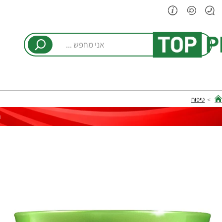
אני
מחפש
...
טיפוח
hom
ר