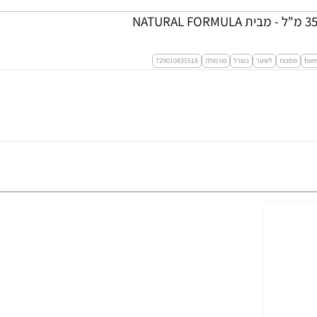
for
מסכות
לשיער
נטורל
פורמולה
729010835518