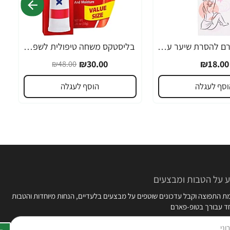
אורנה 19 קרם להסרת שיער עדין במיוחד 90 מ"ל
בליסטקס משחה טיפולית לשפתיים 10 גרם אריזה גדולה SPF 10 - מבית Blistex
-38%
₪30.00
₪18.00
₪48.00
וסף לעגלה
הוסף לעגלה
 על הטבות ומבצעים
 התפוצה וקבל עדכונים שוטפים על מבצעים בלעדיים, הנחות מיוחדות והטבות
חד עבורך בטופ-פארם