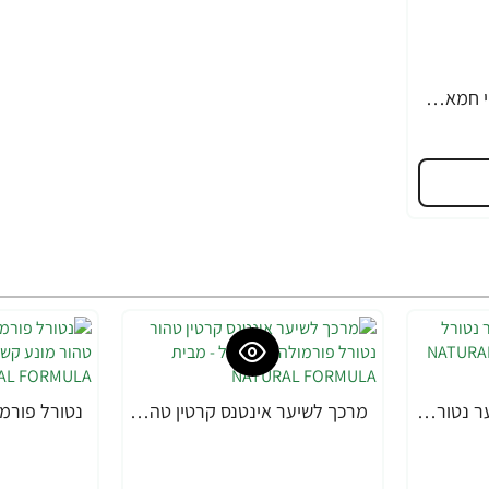
וזלין שמן ג'ל לגוף ועיסוי חמאת קקאו 200 מ"ל - מבית VASELINE
מסכת קרטין טהור לשיער נטורל פורמולה 350 מ"ל - מבית NATURAL FORMULA
מרכך לשיער אינטנס קרטין טהור נטורל פורמולה 400 מ"ל - מבית NATURAL FORMULA