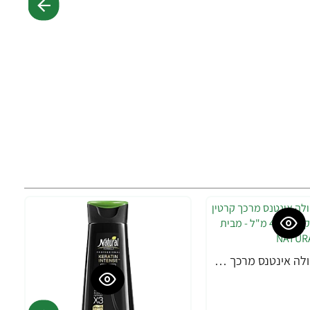
נטורל פורמולה אינטנס מרכך קרטין טהור מונע קשקשים 400 מ"ל - מבית NATURAL FORMULA