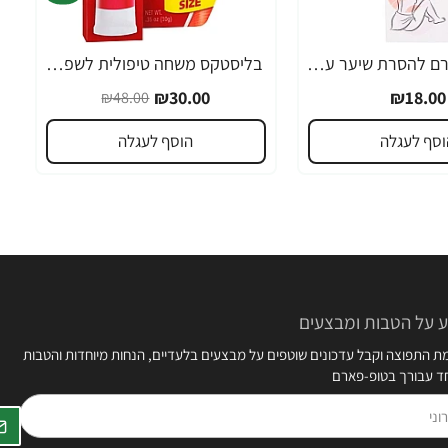
אורנה 19 קרם להסרת שיער עדין במיוחד 90 מ"ל
בליסטקס משחה טיפולית לשפתיים 10 גרם אריזה גדולה SPF 10 - מבית Blistex
-38%
₪30.00
₪18.00
₪48.00
וסף לעגלה
הוסף לעגלה
 על הטבות ומבצעים
 התפוצה וקבל עדכונים שוטפים על מבצעים בלעדיים, הנחות מיוחדות והטבות
חד עבורך בטופ-פארם