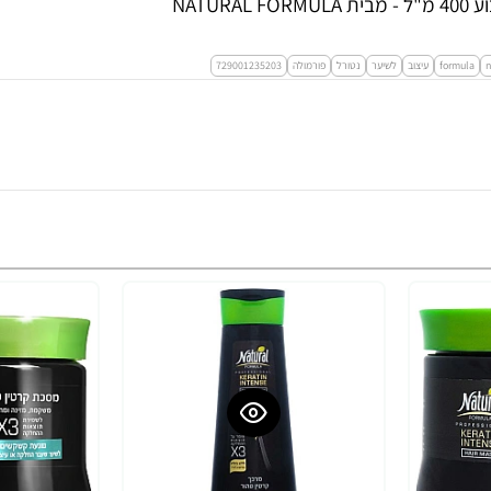
NAT
n
formula
עיצוב
לשיער
נטורל
פורמולה
729001235203