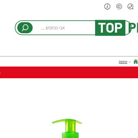
אני
מחפש
...
טיפוח
hom
ר