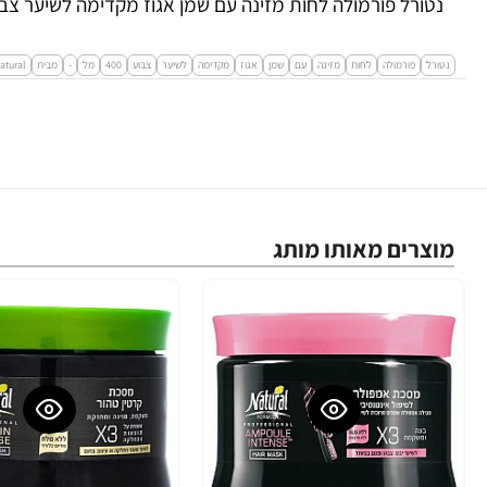
נטורל פורמולה לחות מזינה עם שמן אגוז מקדימה לשיער צבוע 400 מ"ל - מבית URAL FORMULA
נטורל
פורמולה
לחות
מזינה
עם
שמן
אגוז
מקדימה
לשיער
צבוע
400
מל
-
מבית
atural
מוצרים מאותו מותג