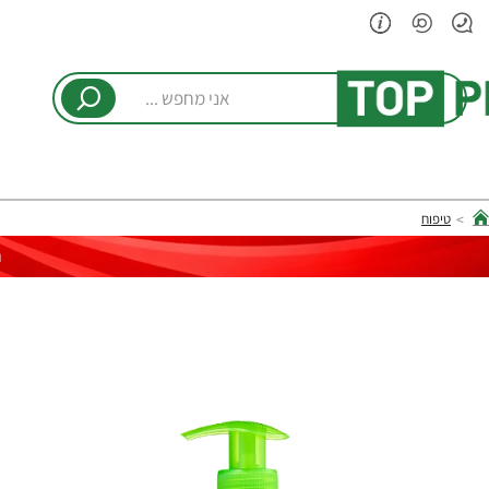
אני
מחפש
...
טיפוח
hom
ר