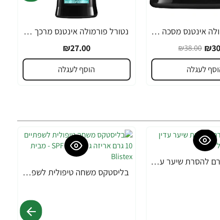
נטורל פורמולה אינטנס מסכה קרטין טהור מונעת קשקשים 350 מ"ל - מבית NATURAL FORMULA
נטורל פורמולה אינטנס מרכך קרטין טהור מונע קשקשים 400 מ"ל - מבית NATURAL FORMULA
₪27.00
₪30
₪38.00
וסף לעגלה
הוסף לעגלה
אורנה 19 קרם להסרת שיער עדין במיוחד 90 מ"ל
בליסטקס משחה טיפולית לשפתיים 10 גרם אריזה גדולה SPF 10 - מבית Blistex
-38%