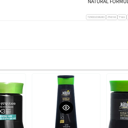
נטורל
פורמולה
729001038283