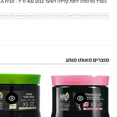
נטורל פורמולה לחות קלילה לשיער צבוע 400 מ"ל - מבית NATURAL FORMULA
נטורל
פורמולה
לחות
קלילה
לשיער
צבוע
400
מל
-
מבית
natural
formula
עיצוב
לשיער
מוצרים מאותו מותג