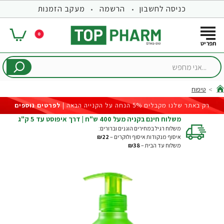
כניסה לחשבון
הרשמה
מעקב הזמנות
0
...אני
מחפש
טיפוח
hom
רק באתר שלנו מקבלים 5% הנחה על הקנייה הבאה |
לפרטים נוספים
משלוח חינם בקניה מעל 400 ש"ח | דרך איפוסט עד 5 ק"ג
משלוח רגיל במחירים הוגנים וברורים:
איסוף מנקודות איסוף ולוקרים –
₪22
משלוח עד הבית –
₪38