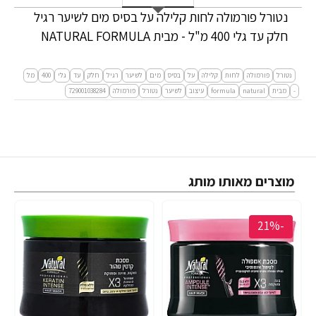
נטורל פורמולה לחות קלילה על בסיס מים לשיער רגיל
חלק עד גלי 400 מ"ל - מבית NATURAL FORMULA
נטורל
פורמולה
לחות
קלילה
על
בסיס
מים
לשיער
רגיל
חלק
עד
גלי
400
מל
-
מבית
natural
formula
עיצוב
לשיער
נטורל
פורמולה
729001038284
מוצרים מאותו מותג
-21%