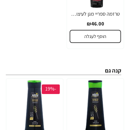
טרזמה ספריי מגן לעיצוב בחום 236 מ"ל - מבית TRESemme
₪46.00
הוסף לעגלה
קנה גם
-19%