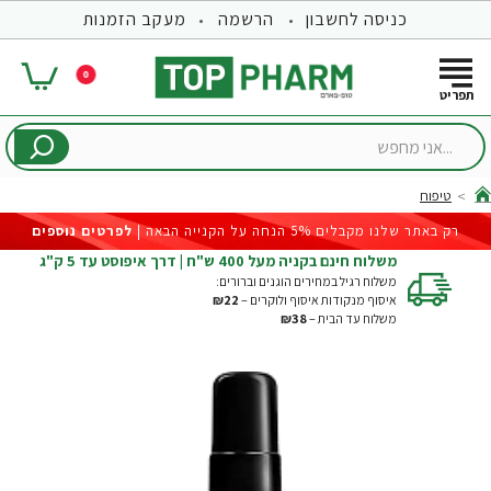
כניסה לחשבון
הרשמה
מעקב הזמנות
0
...אני
מחפש
טיפוח
hom
רק באתר שלנו מקבלים 5% הנחה על הקנייה הבאה |
לפרטים נוספים
משלוח חינם בקניה מעל 400 ש"ח | דרך איפוסט עד 5 ק"ג
משלוח רגיל במחירים הוגנים וברורים:
איסוף מנקודות איסוף ולוקרים –
₪22
משלוח עד הבית –
₪38