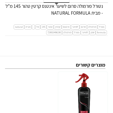
נטורל פורמולה סרום לשיער אינטנס קרטין טהור 145 מ"ל
- מבית NATURAL FORMULA
נטורל
פורמולה
סרום
לשיער
אינטנס
קרטין
טהור
145
מל
-
מבית
natural
formula
שמן
לשיער
נטורל
פורמולה
729010496190
מוצרים קשורים