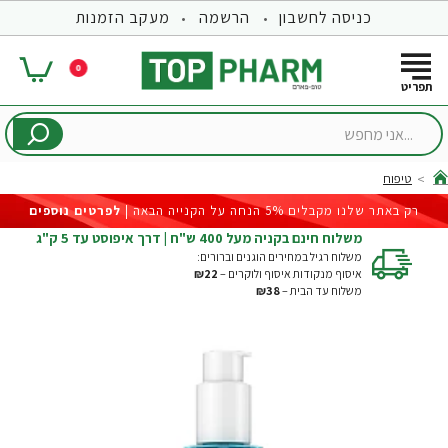
כניסה לחשבון
הרשמה
מעקב הזמנות
0
...אני
מחפש
טיפוח
hom
רק באתר שלנו מקבלים 5% הנחה על הקנייה הבאה |
לפרטים נוספים
משלוח חינם בקניה מעל 400 ש"ח | דרך איפוסט עד 5 ק"ג
משלוח רגיל במחירים הוגנים וברורים:
איסוף מנקודות איסוף ולוקרים –
₪22
משלוח עד הבית –
₪38
-30%