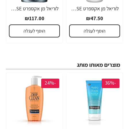
לוריאל מן אקספרט MAGNESIUM DEFENSE ג'ל מגנזיום ניקוי פנים היפואלרגני 100 מ"ל - מבית L'OREAL
לוריאל מן אקספרט MAGNESIUM DEFENSE קרם לחות היפואלרגני לפנים גבר 50 מ"ל - מבית L'OREAL
₪117.00
₪47.50
הוסף לעגלה
הוסף לעגלה
מוצרים מאותו מותג
-24%
-36%