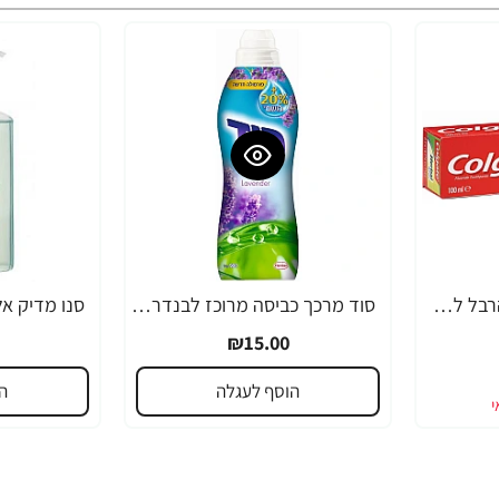
קולגייט משחת שיניים הרבל להלבנה עם צמחים 100 מ"ל - מבית Colgate
סוד מרכך כביסה מרוכז לבנדר 20% בושם 900 מ"ל
₪15.00
הוסף לעגלה
ה