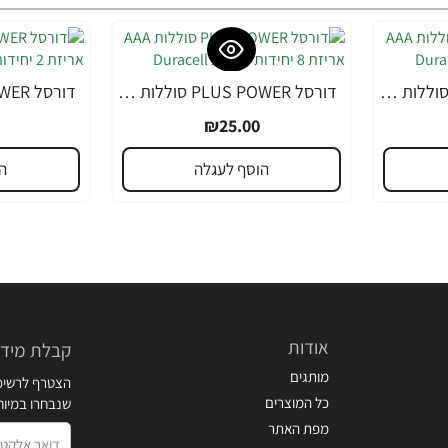
דורסל PLUS POWER סוללות AAA אריזת 4 יחידות - מבית Duracell
דורסל PLUS POWER סוללות AAA אריזת 8 יחידות - מבית Duracell
₪25.00
הוסף לעגלה
ה
אודות
קבלת מידע
מותגים
הצטרף לרשימת
כל המוצרים
שנבחרו במיו
מפת האתר
דואר