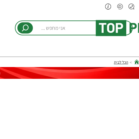
אני
מחפש
...
הכל לבית
hom
ר