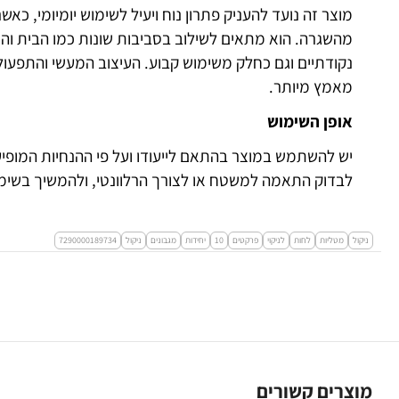
מוצר זה נועד להעניק פתרון נוח ויעיל לשימוש יומיומי, כא
מהשגרה. הוא מתאים לשילוב בסביבות שונות כמו הבית וה
נקודתיים וגם כחלק משימוש קבוע. העיצוב המעשי והתפעו
מאמץ מיותר.
אופן השימוש
יש להשתמש במוצר בהתאם לייעודו ועל פי ההנחיות המופיע
לבדוק התאמה למשטח או לצורך הרלוונטי, ולהמשיך בשימו
ניקול
מטליות
לחות
לניקוי
פרקטים
10
יחידות
מגבונים
ניקול
7290000189734
מוצרים קשורים