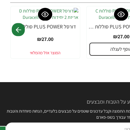
דורסל PLUS POWER סוללות C אריזת 2 יחידות - מבית Duracell
דורסל PLUS POWER סוללות D אריזת 2 יחידות - מבית Duracell
₪27.00
₪27.00
וסף לעגלה
 על הטבות ומבצעים
 התפוצה וקבל עדכונים שוטפים על מבצעים בלעדיים, הנחות מיוחדות והטבות
חד עבורך בטופ-פארם