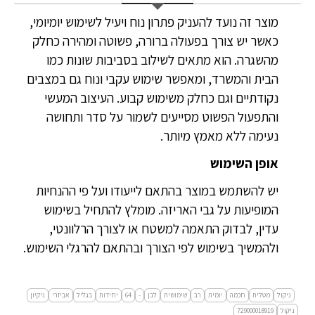
מוצר זה נועד להעניק פתרון נוח ויעיל לשימוש יומיומי,
כאשר יש צורך בפעולה ברורה, פשוטה ומהירה כחלק
מהשגרה. הוא מתאים לשילוב בסביבות שונות כמו
הבית והמשרד, ומאפשר שימוש עקבי ונוח גם במצבים
נקודתיים וגם כחלק משימוש קבוע. העיצוב המעשי
והתפעול הפשוט מסייעים לשמור על סדר ותחושה
נעימה ללא מאמץ מיותר.
אופן השימוש
יש להשתמש במוצר בהתאם לייעודו ועל פי ההנחיות
המופיעות על גבי האריזה. מומלץ להתחיל בשימוש
עדין, לבדוק התאמה למשטח או לצורך הרלוונטי,
ולהמשיך בשימוש לפי הצורך ובהתאם להרגלי השימוש.
ניקול
מטלית
חכמה
יומית
רב
שימושית
לבן
-
64
יחידות
בגליל
אביזרי
ניקיון
ניקול
729000018919