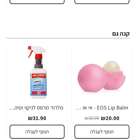
קנה גם
EOS Lip Balm - אי או אס שפתון לחות בטעם תות - בבית EOS
מלרוד מרסס לניקוי וטיהור המזגן מקצועי - 500 מ"ל - מבית יעקבי
-33%
₪31.90
₪20.00
₪30.00
הוסף לעגלה
הוסף לעגלה