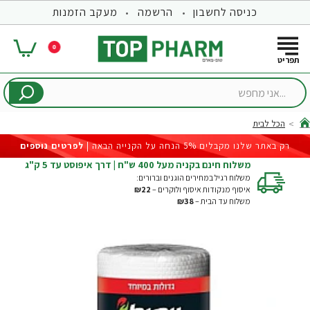
כניסה לחשבון
הרשמה
מעקב הזמנות
0
...אני
מחפש
הכל לבית
hom
רק באתר שלנו מקבלים 5% הנחה על הקנייה הבאה |
לפרטים נוספים
משלוח חינם בקניה מעל 400 ש"ח | דרך איפוסט עד 5 ק"ג
משלוח רגיל במחירים הוגנים וברורים:
איסוף מנקודות איסוף ולוקרים –
₪22
משלוח עד הבית –
₪38