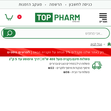
כניסה לחשבון
הרשמה
מעקב הזמנות
0
...אני
מחפש
הכל לבית
hom
רק באתר שלנו מקבלים 5% הנחה על הקנייה הבאה |
לפרטים נוספים
משלוח חינם בקניה מעל 400 ש"ח | דרך איפוסט עד 5 ק"ג
משלוח רגיל במחירים הוגנים וברורים:
איסוף מנקודות איסוף ולוקרים –
₪22
משלוח עד הבית –
₪38