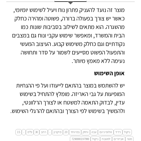
מוצר זה נועד להעניק פתרון נוח ויעיל לשימוש יומיומי,
כאשר יש צורך בפעולה ברורה, פשוטה ומהירה כחלק
מהשגרה. הוא מתאים לשילוב בסביבות שונות כמו
הבית והמשרד, ומאפשר שימוש עקבי ונוח גם במצבים
נקודתיים וגם כחלק משימוש קבוע. העיצוב המעשי
והתפעול הפשוט מסייעים לשמור על סדר ותחושה
נעימה ללא מאמץ מיותר.
אופן השימוש
יש להשתמש במוצר בהתאם לייעודו ועל פי ההנחיות
המופיעות על גבי האריזה. מומלץ להתחיל בשימוש
עדין, לבדוק התאמה למשטח או לצורך הרלוונטי,
ולהמשיך בשימוש לפי הצורך ובהתאם להרגלי השימוש.
ניקול
רדיד
אלומיניום
עבה
וחזק
במיוחד
20
מיקרון
-
רחב
30
ס”מ
-
15
מטר
אביזרים
למטבח
ניקול
7290000197999