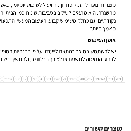
מוצר זה נועד להעניק פתרון נוח ויעיל לשימוש יומיומי, כא
מהשגרה. הוא מתאים לשילוב בסביבות שונות כמו הבית וה
נקודתיים וגם כחלק משימוש קבוע. העיצוב המעשי והתפעו
מאמץ מיותר.
אופן השימוש
יש להשתמש במוצר בהתאם לייעודו ועל פי ההנחיות המופיע
לבדוק התאמה למשטח או לצורך הרלוונטי, ולהמשיך בשימו
ניקול
רדיד
אלומיניום
עבה
וחזק
במיוחד
20
מיקרון
רחב
45
ס”מ
-
15
מטר
אביזרים
ל
מוצרים קשורים