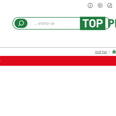
אני
מחפש
...
הכל לבית
hom
ר