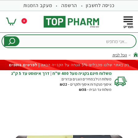
כניסה לחשבון
הרשמה
מעקב הזמנות
0
...אני
מחפש
הכל לבית
hom
רק באתר שלנו מקבלים 5% הנחה על הקנייה הבאה |
לפרטים נוספים
משלוח חינם בקניה מעל 400 ש"ח | דרך איפוסט עד 5 ק"ג
משלוח רגיל במחירים הוגנים וברורים:
איסוף מנקודות איסוף ולוקרים –
₪22
משלוח עד הבית –
₪38