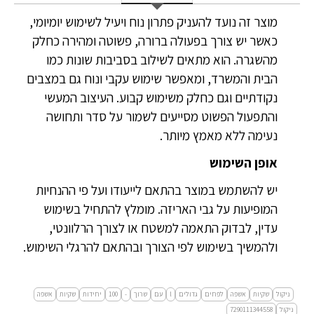
מוצר זה נועד להעניק פתרון נוח ויעיל לשימוש יומיומי,
כאשר יש צורך בפעולה ברורה, פשוטה ומהירה כחלק
מהשגרה. הוא מתאים לשילוב בסביבות שונות כמו
הבית והמשרד, ומאפשר שימוש עקבי ונוח גם במצבים
נקודתיים וגם כחלק משימוש קבוע. העיצוב המעשי
והתפעול הפשוט מסייעים לשמור על סדר ותחושה
נעימה ללא מאמץ מיותר.
אופן השימוש
יש להשתמש במוצר בהתאם לייעודו ועל פי ההנחיות
המופיעות על גבי האריזה. מומלץ להתחיל בשימוש
עדין, לבדוק התאמה למשטח או לצורך הרלוונטי,
ולהמשיך בשימוש לפי הצורך ובהתאם להרגלי השימוש.
ניקול
שקיות
אשפה
לפחים
גדולים
l
עם
שרוך
-
100
יחידות
שקיות
אשפה
ניקול
7290111344558