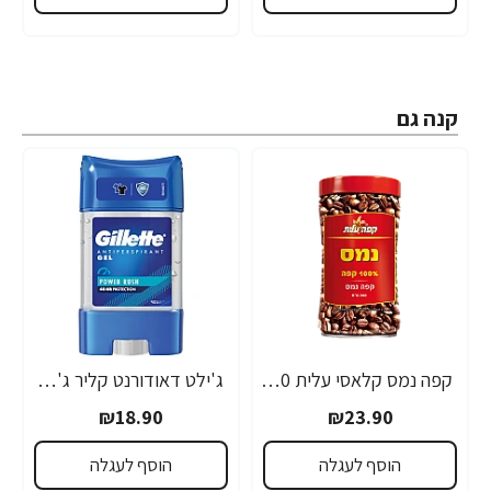
קנה גם
קפה נמס קלאסי עלית 200 גרם
ג'ילט דאודורנט קליר ג'ל POWER RUSH פאוור ראש 70 מ"ל - מבית Gillette
₪18.90
₪23.90
הוסף לעגלה
הוסף לעגלה