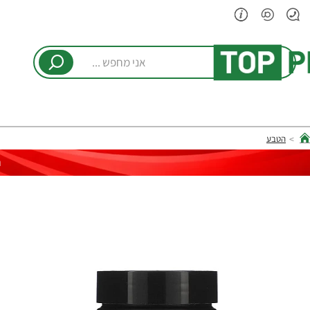
אני
מחפש
...
הטבע
hom
ר