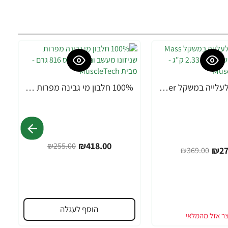
גיינר תוסף לעלייה במשקל Mass Gainer בטעם שוקולד - 2.33 ק"ג - מבית MuscleTech
100% חלבון מי גבינה מפרות שניזונו מעשב וניל דלוקס 816 גרם - מבית MuscleTech
--64%
₪418.00
₪255.00
₪27
₪369.00
הוסף לעגלה