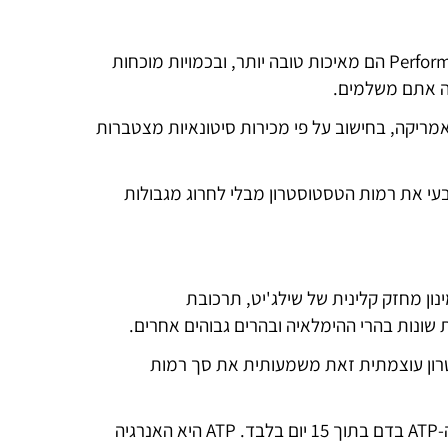
בניגוד למתחרים, הרכיבים העיקריים במוצרי Performance Series הם מאיכות טובה יותר, ובכמויות מוכחות
מה אתם משלמים.
ותר באמריקה, בחישוב על פי מכירות סיטונאיות מצטברות
עי את רמות הטסטוסטרון מבלי לחרוג מגבולות
מינון מחזק קלינית של שילג'יט, תרכובת
 שונות בהרי ההימלאיה ובהרים גבוהים אחרים.
רון עוצמתית זאת משמעותית את סך רמות
אותו רכיב שילג'יט נחקר ומתועד כמעלה את רמות/ריכוזי ה-ATP בדם בתוך 15 יום בלבד. ATP היא האנרגיה