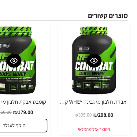
מוצרים קשורים
אבקת חלבון מי גבינה WHEY קומבט מאסל פארם טעם וניל 2.7 ק"ג - מבית MusclePharm
-31%
-25%
₪179.00
60.00
₪298.00
₪395.00
הוסף לעגלה