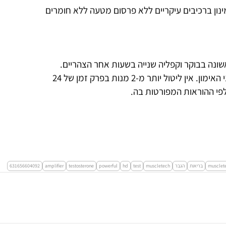
ינון ברכיבים עיקריים ללא פרסום מטעה ללא חומרים
ל קפליה ראשונה בבוקר וקפליה שנייה בשעות אחר הצהריים.
בימים של אימון, יש ליטול את הקפליה השנייה 30 דקות לפני האימון. אין ליטול יותר מ-2 מנות בפרק זמן של 24
לפי ההוראות המפורטות בה.
musclet
בריאות
הגבר
muscletech
test
hd
powerful
testosterone
amplifier
631656604092