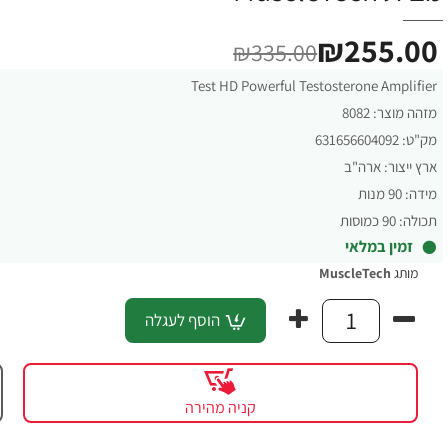
₪255.00
₪335.00
Test HD Powerful Testosterone Amplifier
מזהה מוצר:
8082
מק"ט:
631656604092
ארץ ייצור:
ארה"ב
מידה:
90 מנות
תכולה:
90 כמוסות
זמין במלאי
מותג
MuscleTech
הוסף לעגלה
קניה מהירה