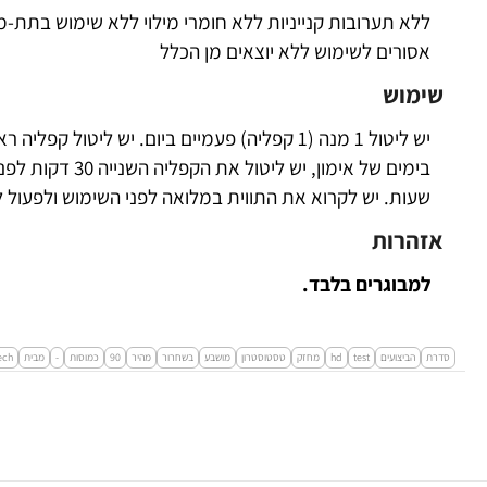
ללא תערובות קנייניות ללא חומרי מילוי ללא שימוש בתת-מ
אסורים לשימוש ללא יוצאים מן הכלל
שימוש
יש ליטול 1 מנה (1 קפליה) פעמיים ביום. יש ליטו
שעות. יש לקרוא את התווית במלואה לפני השימוש ולפעול 
אזהרות
למבוגרים בלבד.
סדרת
הביצועים
test
hd
מחזק
טסטוסטרון
מושבע
בשחרור
מהיר
90
כמוסות
-
מבית
ech