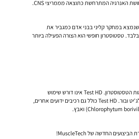
ת האנרגיה המתרחשת כתוצאה מממריצי CNS.
בור, שנמצא במחקר קליני בבני אדם כמגביר את
לבד. טסטוסטרון חופשי הוא הצורה הפעילה ביותר
הרכיבים העיקריים ב-Test HD הראו עלייה משמעותית ברמות הטסטוסטרון. Test HD אינו דורש שימוש
במחזורים, ונוסחתו כוללת רכיבים שנחקרו מדעית, כמו שילג'יט ובור. Test HD כולל גם רכיבים ידועים אחרים,
עים החדשה של MuscleTech!