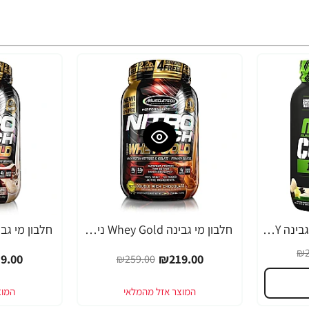
קומבט אבקת חלבון מי גבינה WHEY מאסל פארם טעם וניל 907 גרם - מבית MusclePhar
חלבון מי גבינה Whey Gold ניטרו טק מאסל טק טעם שוקולד משקל 1.02 ק"ג - מבית MuscleTech
-15%
-15%
₪2
9.00
₪219.00
₪259.00