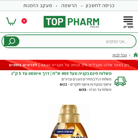
כניסה לחשבון
הרשמה
מעקב הזמנות
0
...אני
מחפש
הכל לבית
hom
רק באתר שלנו מקבלים 5% הנחה על הקנייה הבאה |
לפרטים נוספים
משלוח חינם בקניה מעל 400 ש"ח | דרך איפוסט עד 5 ק"ג
משלוח רגיל במחירים הוגנים וברורים:
איסוף מנקודות איסוף ולוקרים –
₪22
משלוח עד הבית –
₪38