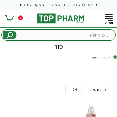
כניסה לחשבון
הרשמה
מעקב הזמנות
0
...אני
מחפש
סוד
מותג
סוד
hom