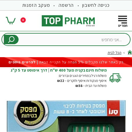
כניסה לחשבון
הרשמה
מעקב הזמנות
0
...אני
מחפש
הכל לבית
hom
רק באתר שלנו מקבלים 5% הנחה על הקנייה הבאה |
לפרטים נוספים
משלוח חינם בקניה מעל 400 ש"ח | דרך איפוסט עד 5 ק"ג
משלוח רגיל במחירים הוגנים וברורים:
איסוף מנקודות איסוף ולוקרים –
₪22
משלוח עד הבית –
₪38