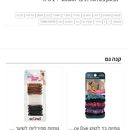
סנומט
סמארט
דוחה
יתושים
בעזרת
מכשיר
חשמלי
עם
מפסק
בטיחות
לכיבוי
אוטומטי
+
1
מילוי
תכשירים
נגד
יתושים
סנו
729001439783
קנה גם
גומיות בד לקוקו Space Dye נוחות - 6 יחידות - מבית Scunci
גומיות ספירליות לשיער - 12 יחידות - מבית Scunci