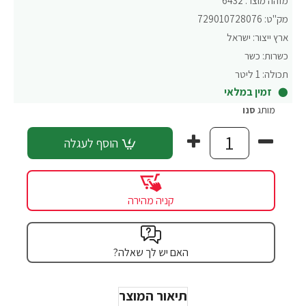
מזהה מוצר:
6432
מק"ט:
729010728076
ארץ ייצור:
ישראל
כשרות:
כשר
תכולה:
1 ליטר
זמין במלאי
מותג
סנו
הוסף לעגלה
קניה מהירה
האם יש לך שאלה?
תיאור המוצר