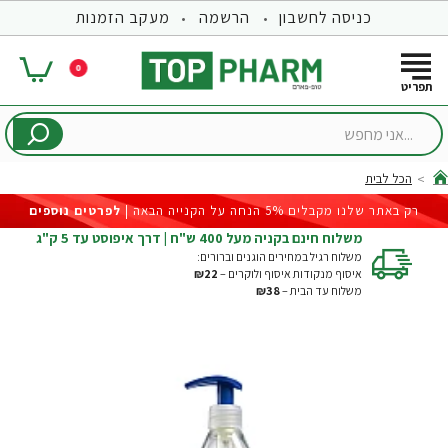
כניסה לחשבון
הרשמה
מעקב הזמנות
0
...אני
מחפש
הכל לבית
hom
רק באתר שלנו מקבלים 5% הנחה על הקנייה הבאה |
לפרטים נוספים
משלוח חינם בקניה מעל 400 ש"ח | דרך איפוסט עד 5 ק"ג
משלוח רגיל במחירים הוגנים וברורים:
איסוף מנקודות איסוף ולוקרים –
₪22
משלוח עד הבית –
₪38