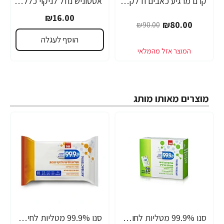
קרם מרגיע כאבים ודלקת מפרקים בסיס גלוקוזאמין ו-MSM - מכיל 118 מ"ל מבית NATROL
אסטוניש נוזל לניקוי כללי לבנדר - 1 ליטר - מבית יעקבי
-11%
₪16.00
₪80.00
₪90.00
הוסף לעגלה
מוצרים מאותו מותג
סנו 99.9% מטליות לחות אישיות לחיטוי משטחים ואביזרים - 20 מגבונים
סנו 99.9% מטליות לחיטוי ולניקוי רצפות - 10 יחידות