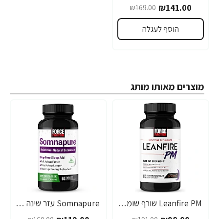
₪141.00
₪169.00
הוסף לעגלה
מוצרים מאותו מותג
Leanfire PM שורף שומנים ללילה 60 כמוסות צמחיות - מבית Force Factor
Somnapure עזר שינה טבעי 60 טבליות - מבית Force Factor
-26%
-49%