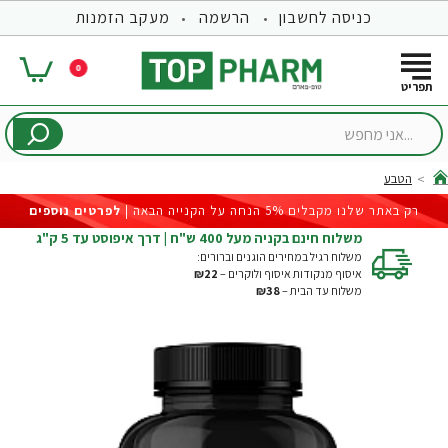
כניסה לחשבון
הרשמה
מעקב הזמנות
0
...אני
מחפש
הטבע
hom
רק באתר שלנו מקבלים 5% הנחה על הקנייה הבאה |
לפרטים נוספים
משלוח חינם בקניה מעל 400 ש"ח | דרך איפוסט עד 5 ק"ג
משלוח רגיל במחירים הוגנים וברורים:
איסוף מנקודות איסוף ולוקרים –
₪22
משלוח עד הבית –
₪38