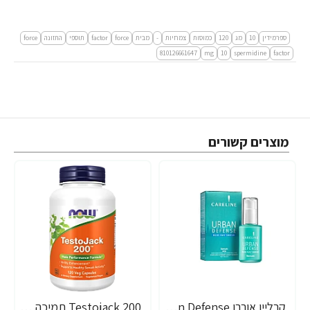
ספרמידין
10
מג
120
כמוסות
צמחיות
-
מבית
force
factor
תוספי
התזונה
force
factor‏
spermidine
10
mg
810126661647
מוצרים קשורים
קרליין אורבן Urban Defense סרום לעור פנים 30 מ"ל - מבית CARELINE
Testojack 200 תמיכה בטסטוסטרון 200 מ"ג 120 כמוסות - מבית NOW FOODS