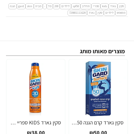
סקין
גארד
kids
ספריי
תחליב
spf50
לילדים
200
מל
-
מבית
skin
gard
הגנה
מהשמש
לילדים
סקין
גארד
729001111628
מוצרים מאותו מותג
סקין גארד קרם הגנה SPF50 לגולשים לפנים 60 מ"ל - מבית SKIN GARD
סקין גארד KIDS ספריי תחליב SPF30 לילדים 200 מ"ל - מבית SKIN GARD
₪38.00
₪50.00