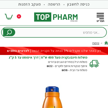
כניסה לחשבון
הרשמה
מעקב הזמנות
0
...אני
מחפש
טיפוח
hom
רק באתר שלנו מקבלים 5% הנחה על הקנייה הבאה |
לפרטים נוספים
משלוח חינם בקניה מעל 400 ש"ח | דרך איפוסט עד 5 ק"ג
משלוח רגיל במחירים הוגנים וברורים:
איסוף מנקודות איסוף ולוקרים –
₪22
משלוח עד הבית –
₪38