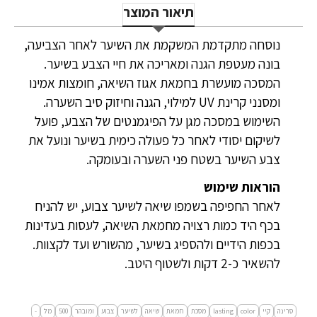
תיאור המוצר
נוסחה מתקדמת המשקמת את השיער לאחר הצביעה,
בונה מעטפת הגנה ומאריכה את חיי הצבע בשיער.
המסכה מועשרת בחמאת אגוז השיאה, חומצות אמינו
ומסנני קרינת UV למילוי, הגנה וחיזוק סיב השערה.
השימוש במסכה מגן על הפיגמנטים של הצבע, פועל
לשיקום יסודי לאחר כל פעולה כימית בשיער ונועל את
צבע השיער בשטח פני השערה ובעומקה.
הוראות שימוש
לאחר החפיפה בשמפו שיאה לשיער צבוע, יש להניח
בכף היד כמות רצויה מחמאת השיאה, לעסות בעדינות
בכפות הידיים ולהספיג בשיער, מהשורש ועד לקצוות.
להשאיר כ-2 דקות ולשטוף היטב.
סרינה
קיי
color
lasting
מסכת
חמאת
שיאה
לשיער
צבוע
ומובהר
500
מל
-