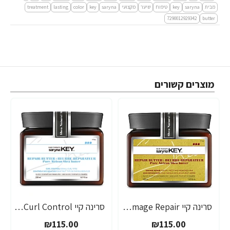
מבית
saryna
key
טיפוח
שיער
מקצועי
saryna
key
color
lasting
treatment
7290012929342
butter
מוצרים קשורים
סרינה קיי Damage Repair מסכת חמאת שיאה לשיער עבה ויבש 500 מ"ל - מבית Saryna Key
סרינה קיי Curl Control מסכת חמאת שיאה לשיער גלי ומתולתל 500 מ"ל - מבית Saryna Key
₪115.00
₪115.00