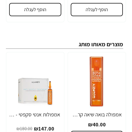
הוסף לעגלה
הוסף לעגלה
מוצרים מאותו מותג
אמפולה בואה שיאה קראטין טבעי סרינה קיי 12 מ"ל - מבית Saryna Key
אמפולות אנטי סקפטי - לחיזוק שורשי השיער סרינה קיי נגד נשירה Unique Pro - מבית Saryna Key
-18%
₪40.00
₪147.00
₪180.00