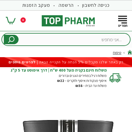
כניסה לחשבון
הרשמה
מעקב הזמנות
0
...אני
מחפש
טיפוח
hom
רק באתר שלנו מקבלים 5% הנחה על הקנייה הבאה |
לפרטים נוספים
משלוח חינם בקניה מעל 400 ש"ח | דרך איפוסט עד 5 ק"ג
משלוח רגיל במחירים הוגנים וברורים:
איסוף מנקודות איסוף ולוקרים –
₪22
משלוח עד הבית –
₪38