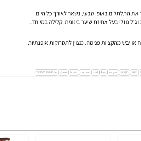
ר את התלתלים באופן טבעי, נשאר לאורך כל היום
ו ג'ל נוזלי בעל אחיזת שיער בינונית וקלילה במיוחד.
ח או יבש מהקצוות פנימה. מצוין לתסרוקות אופנתיות
שיער
מקצועי
saryna
key
curl
control
liquid
glaze
7290012928314