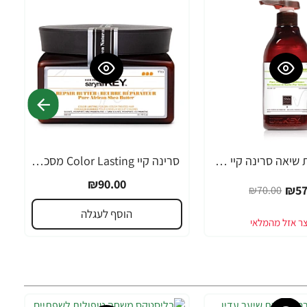
מרכך חמאת שיאה סרינה קיי שיער דק, יבש, דליל וחלש Volume Lift - מבית Saryna Key
סרינה קיי Color Lasting מסכת חמאת שיאה לשיער צבוע ומובהר 300 מ"ל - מבית Saryna Key
₪90.00
₪57
₪70.00
הוסף לעגלה