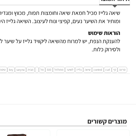
שיאה גלייז מכיל חמאת שיאה וחומצות תפוח, מכווץ ומגדי
ומותיר את השיער נעים, קפיצי ונוח לעיצוב. השיאה גלייז הינ
הוראות שימוש
להענקת הנפח, יש למרוח מהשיאה ליקוויד גלייז על שיער ל
ולסירוק כלות.
סרינה
קיי
curl
control
שיאה
גלייז
לשיער
מתולתל
500
מל
-
מבית
saryna
key
טיפוח
מוצרים קשורים