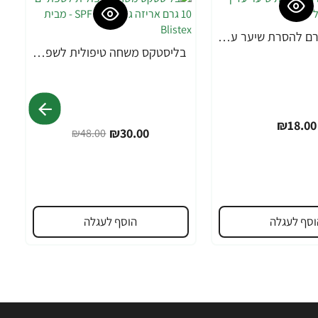
אורנה 19 קרם להסרת שיער עדין במיוחד 90 מ"ל
בליסטקס משחה טיפולית לשפתיים 10 גרם אריזה גדולה SPF 10 - מבית Blistex
-38%
₪18.00
₪30.00
₪48.00
וסף לעגלה
הוסף לעגלה