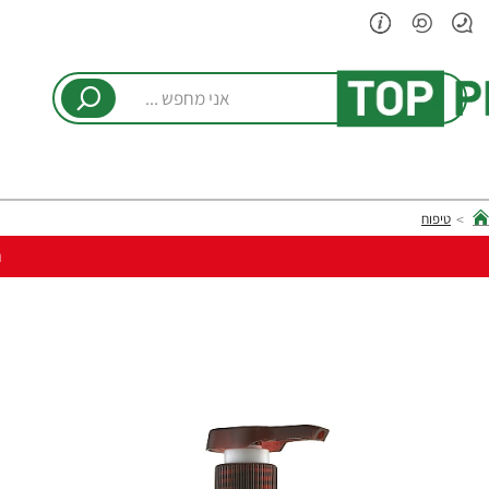
אני
מחפש
...
טיפוח
hom
ר