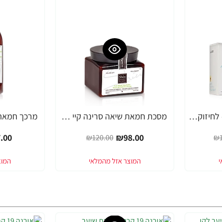
אמפולות אנטי סקפטי - לחיזוק שורשי השיער סרינה קיי נגד נשירה Unique Pro - מבית Saryna Key
מסכת חמאת שיאה סרינה קיי שיער דק, יבש, דליל וחלש Volume Lift - מבית Saryna Key
-19%
-18%
.00
₪98.00
₪120.00
₪1