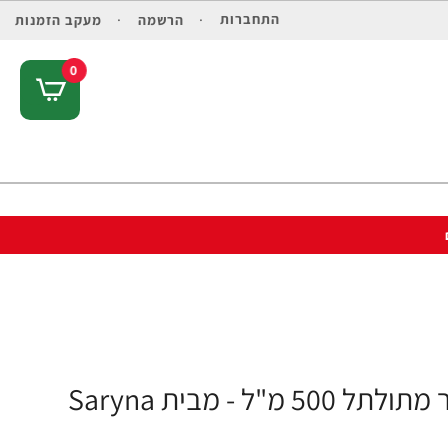
התחברות
הרשמה
מעקב הזמנות
0
סרינה קיי Curl Control שיאה גלייז לשיער מתולתל 500 מ"ל - מבית Saryna