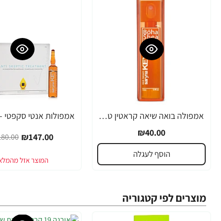
אמפולה בואה שיאה קראטין טבעי סרינה קיי 12 מ"ל - מבית Saryna Key
-18%
₪40.00
₪147.00
80.00
הוסף לעגלה
מוצרים לפי קטגוריה