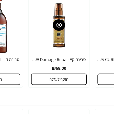
סרינה קיי CURL CONTROL שמפו שיאה לשיער גלי ומתולתל 500 מ"ל - מבית Saryna Key
סרינה קיי Damage Repair שמן שיאה לשיער עבה ויבש 50 מ"ל - מבית Saryna Key
₪68.00
הוסף לעגלה
ה