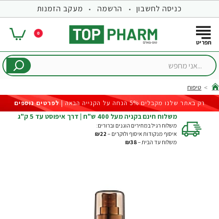
כניסה לחשבון
הרשמה
מעקב הזמנות
0
...אני
מחפש
טיפוח
hom
רק באתר שלנו מקבלים 5% הנחה על הקנייה הבאה |
לפרטים נוספים
משלוח חינם בקניה מעל 400 ש"ח | דרך איפוסט עד 5 ק"ג
משלוח רגיל במחירים הוגנים וברורים:
איסוף מנקודות איסוף ולוקרים –
₪22
משלוח עד הבית –
₪38