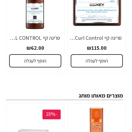
סרינה קיי Curl Control מסכת חמאת שיאה לשיער גלי ומתולתל 500 מ"ל - מבית Saryna Key
סרינה קיי CURL CONTROL שמפו שיאה לשיער גלי ומתולתל 500 מ"ל - מבית Saryna Key
₪62.00
₪115.00
הוסף לעגלה
הוסף לעגלה
מוצרים מאותו מותג
-18%