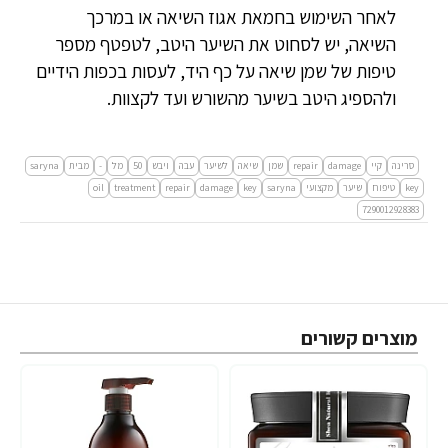
לאחר השימוש בחמאת אגוז השיאה או במרכך
השיאה, יש לסחוט את השיער היטב, לטפטף מספר
טיפות של שמן שיאה על כף היד, לעסות בכפות הידיים
ולהספיג היטב בשיער מהשורש ועד לקצוות.
סרינה
קיי
damage
repair
שמן
שיאה
לשיער
עבה
ויבש
50
מל
-
מבית
saryna
key
טיפוח
שיער
מקצועי
saryna
key
damage
repair
treatment
oil
7290012928383
מוצרים קשורים