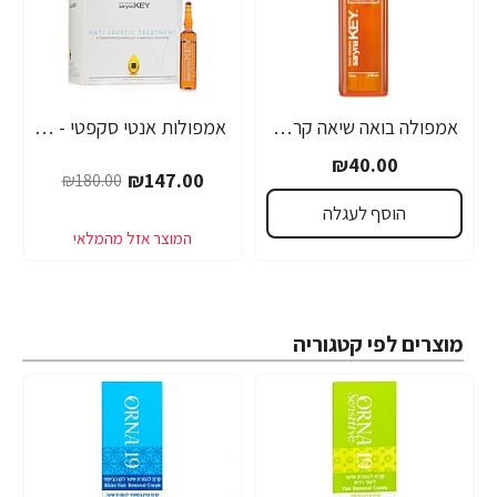
אמפולה בואה שיאה קראטין טבעי סרינה קיי 12 מ"ל - מבית Saryna Key
אמפולות אנטי סקפטי - לחיזוק שורשי השיער סרינה קיי נגד נשירה Unique Pro - מבית Saryna Key
₪40.00
₪147.00
₪180.00
הוסף לעגלה
מוצרים לפי קטגוריה