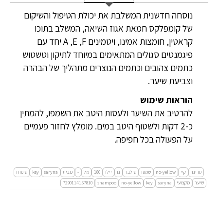
נוסחה חדשנית המשלבת את יכולת הטיפול והשיקום
של קומפלקס חמאת אגוז השיאה, המשלב בתוכו
קראטין, חומצות אמינו, ויטמינים A ,E ,F יחד עם
פיגמנטים סגולים המתאימים במיוחד לתיקון וטשטוש
כתמים צהובים וכתמים הנוצרים מתהליך של הבהרה
וצביעת שיער.
הוראות שימוש
להרטיב את השיער ולעסות היטב את השמפו, להמתין
כ-2 דקות ולשטוף היטב במים. מומלץ לחזור פעמיים
על הפעולה בכל חפיפה.
סרינה
קיי
no-yellow
שמפו
סילבר
נו
יילו
180
מל
-
מבית
saryna
key
טיפוח
שיער
מקצועי
saryna
key
no-yellow
shampoo
7290114157810