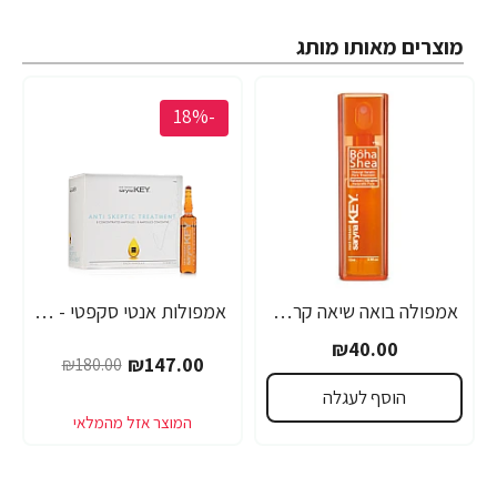
מוצרים מאותו מותג
-18%
אמפולה בואה שיאה קראטין טבעי סרינה קיי 12 מ"ל - מבית Saryna Key
אמפולות אנטי סקפטי - לחיזוק שורשי השיער סרינה קיי נגד נשירה Unique Pro - מבית Saryna Key
₪40.00
₪147.00
₪180.00
הוסף לעגלה