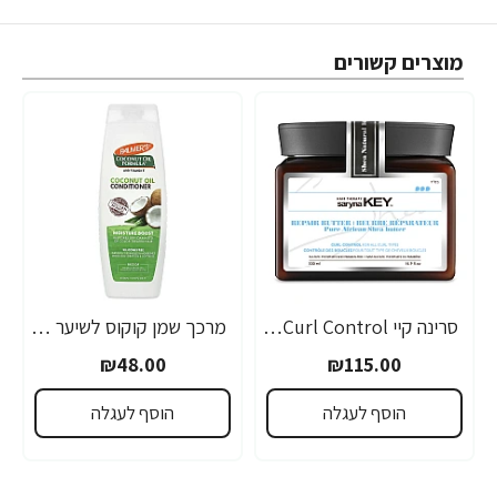
מוצרים קשורים
סרינה קיי Curl Control מסכת חמאת שיאה לשיער גלי ומתולתל 500 מ"ל - מבית Saryna Key
מרכך שמן קוקוס לשיער יבש פגום או צבוע ממריץ לחות 400 מ"ל - Palmer's
₪48.00
₪115.00
הוסף לעגלה
הוסף לעגלה