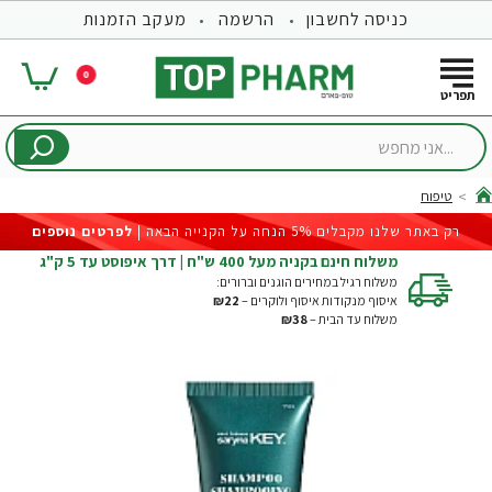
כניסה לחשבון
הרשמה
מעקב הזמנות
0
...אני
מחפש
טיפוח
hom
רק באתר שלנו מקבלים 5% הנחה על הקנייה הבאה |
לפרטים נוספים
משלוח חינם בקניה מעל 400 ש"ח | דרך איפוסט עד 5 ק"ג
משלוח רגיל במחירים הוגנים וברורים:
איסוף מנקודות איסוף ולוקרים –
₪22
משלוח עד הבית –
₪38