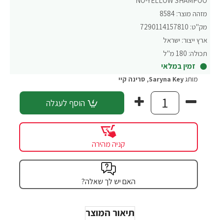
NO-YELLOW SHAMPOO
מזהה מוצר:
8584
מק"ט:
7290114157810
ארץ ייצור:
ישראל
תכולה:
180 מ"ל
זמין במלאי
מותג
Saryna Key
,
סרינה קיי
הוסף לעגלה
קניה מהירה
האם יש לך שאלה?
תיאור המוצר