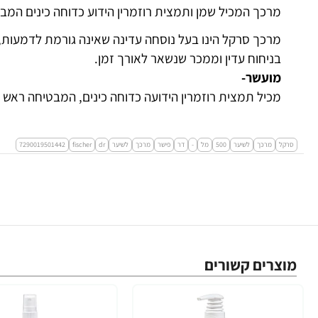
מרכך המכיל שמן ותמצית רוזמרין הידוע כדוחה כינים המבט
מרכך סרקל הינו בעל נוסחה עדינה שאינה גורמת לדמעות, 
בניחוח עדין וממכר שנשאר לאורך זמן.
מועשר-
מכיל תמצית רוזמרין הידועה כדוחה כינים, המבטיחה ראש נ
סרקל
מרכך
לשיער
500
מל
-
דר
פישר
מרכך
לשיער
dr
fischer
7290019501442
מוצרים קשורים