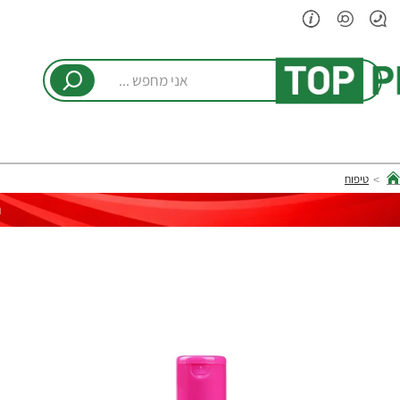
אני
מחפש
...
טיפוח
hom
ר