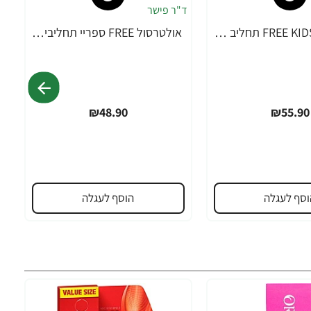
אולטרסול FREE KIDS תחליב הגנה SPF50 מיוחד לילדים 200 מ"ל - ד"ר פישר
אולטרסול FREE ספריי תחליבי לעור רגיש SPF50 ללא שמנים 200 מ"ל - ד"ר פישר
₪48.90
₪55.90
וסף לעגלה
הוסף לעגלה