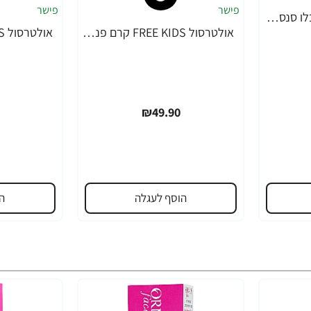
קרם גוף לתינוק קמיל בלו סנסטיב שיבולת שועל 500 מ"ל - ד"ר פישר
אולטרסול FREE KIDS קרם פנים SPF50 מיוחד לילדים 50 מ"ל - ד"ר פישר
₪49.90
הוסף לעגלה
ה