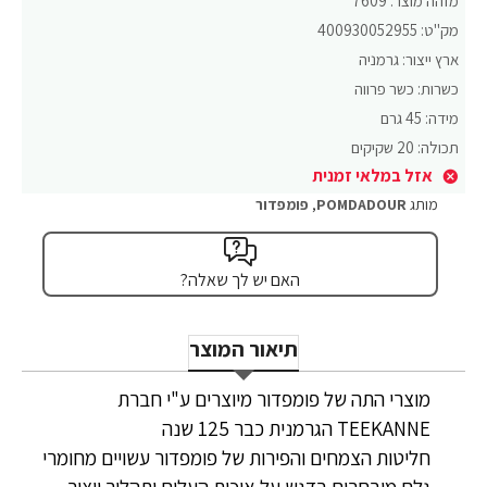
מזהה מוצר:
7609
מק"ט:
400930052955
ארץ ייצור:
גרמניה
כשרות:
כשר פרווה
מידה:
45 גרם
תכולה:
20 שקיקים
אזל במלאי זמנית
מותג
POMDADOUR
,
פומפדור
האם יש לך שאלה?
תיאור המוצר
מוצרי התה של פומפדור מיוצרים ע"י חברת
TEEKANNE הגרמנית כבר 125 שנה
חליטות הצמחים והפירות של פומפדור עשויים מחומרי
גלם מובחרים בדגש על איכות העלים ותהליך ייצור