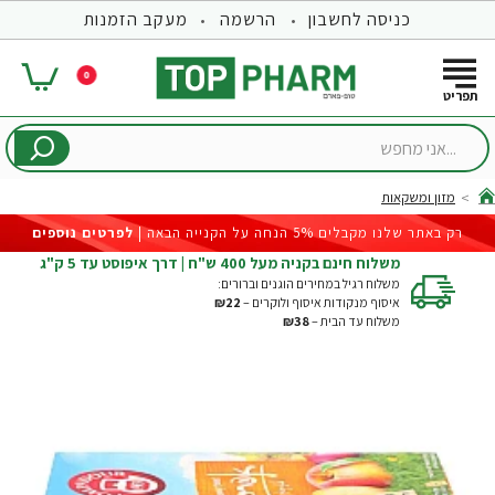
כניסה לחשבון
הרשמה
מעקב הזמנות
0
...אני
מחפש
מזון ומשקאות
hom
רק באתר שלנו מקבלים 5% הנחה על הקנייה הבאה |
לפרטים נוספים
משלוח חינם בקניה מעל 400 ש"ח | דרך איפוסט עד 5 ק"ג
משלוח רגיל במחירים הוגנים וברורים:
איסוף מנקודות איסוף ולוקרים –
₪22
משלוח עד הבית –
₪38