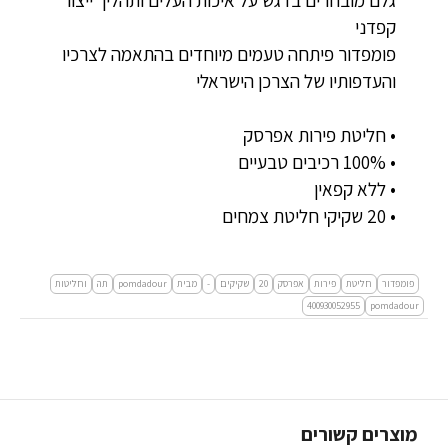
קפדני
פומפדור פיתחה טעמים מיוחדים בהתאמה לצרכיו
והעדפותיו של הצרכן הישראלי
• חליטת פירות אפרסק
• 100% רכיבים טבעיים
• ללא קפאין
• 20 שקיקי חליטת צמחים
פומפדור
חליטת
פירות
אפרסק
20
שקיקים
-
מבית
pomdadour
תה
וחליטות
400930052955
pomdadour
מוצרים קשורים