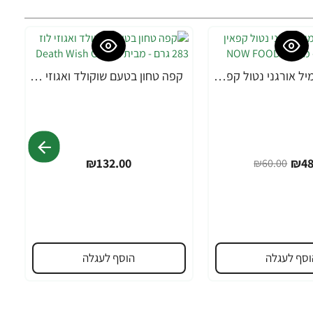
חליטת קמומיל אורגני נטול קפאין 24 שקיקי תה - מבית NOW FOODS
קפה טחון בטעם שוקולד ואגוזי לוז 283 גרם - מבית Death Wish Coffee
₪132.00
₪48
₪60.00
וסף לעגלה
הוסף לעגלה