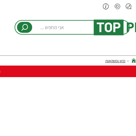
אני
מחפש
...
מזון ומשקאות
hom
ר