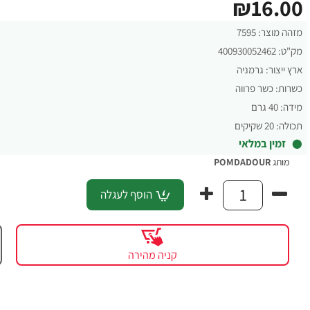
₪16.00
מזהה מוצר:
7595
מק"ט:
400930052462
ארץ ייצור:
גרמניה
כשרות:
כשר פרווה
מידה:
40 גרם
תכולה:
20 שקיקים
זמין במלאי
מותג
POMDADOUR
הוסף לעגלה
קניה מהירה