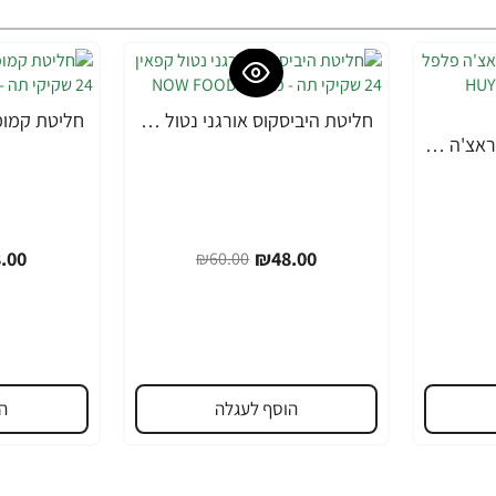
חליטת היביסקוס אורגני נטול קפאין 24 שקיקי תה - מבית NOW FOODS
-20%
-20%
הוי פונג פודס רוטב סריראצ'ה פלפל צ'ילי חריף 793 גרם - מבית HUY FONG FOODS
.00
₪48.00
₪60.00
הוסף לעגלה
ה