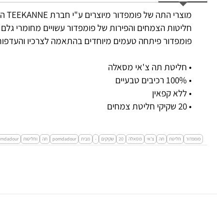
מוצרי התה של פומפדור מיוצרים ע"י חברת TEEKANNE הגרמנית כבר 125 שנה
חליטות הצמחים והפירות של פומפדור עשויים מחומרי גלם מ
פומפדור פיתחה טעמים מיוחדים בהתאמה לצרכיו והעדפותי
• חליטת תה צ'אי מסאלה
• 100% רכיבים טבעיים
• ללא קפאין
• 20 שקיקי חליטת צמחים
פומפדור
חליטת
תה
צ'אי
מסאלה
20
שקיקים
-
מבית
pomdadour
תה
וחליטות
mdadour