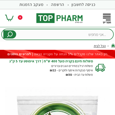
כניסה לחשבון
הרשמה
מעקב הזמנות
0
...אני
מחפש
הכל לבית
hom
רק באתר שלנו מקבלים 5% הנחה על הקנייה הבאה |
לפרטים נוספים
משלוח חינם בקניה מעל 400 ש"ח | דרך איפוסט עד 5 ק"ג
משלוח רגיל במחירים הוגנים וברורים:
איסוף מנקודות איסוף ולוקרים –
₪22
משלוח עד הבית –
₪38