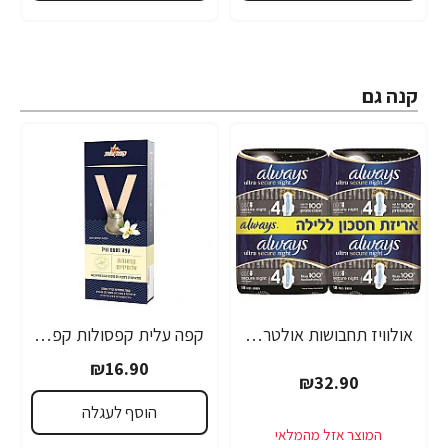
קנה גם
אולוויז תחבושות אולטרה עם כנפיים לילה בטוח 36 יחידות
קפה עלית קפסולות קפה V בטעם ניל - 10 יחידות
₪16.90
₪32.90
הוסף לעגלה