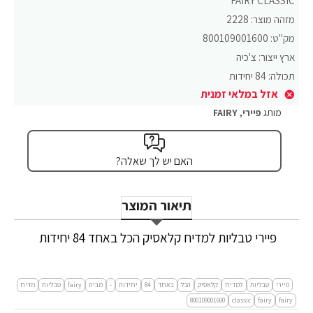
FAIRY CLASSIC
מזהה מוצר:
2228
מק"ט:
800109001600
ארץ ייצור:
צ'כיה
תכולה:
84 יחידות
אזל במלאי זמנית
מותג
פיירי
,
FAIRY
האם יש לך שאלה?
תיאור המוצר
פיירי טבליות למדיח קלאסיק הכל באחד 84 יחידות
פיירי
טבליות
למדיח
קלאסיק
הכל
באחד
84
יחידות
-
מבית
fairy
טבליות
מדיח
800109001600
classic
fairy
fairy