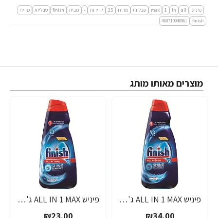
פיניש
all
in
1
max
טבליות
מדיח
25
יחידות
-
מבית
finish
טבליות
מדיח
460710940961
finish
מוצרים מאותו מותג
פיניש ALL IN 1 MAX ג'ל מרוכז למדיח 1 ליטר - מבית FINISH
פיניש ALL IN 1 MAX ג'ל מרוכז למדיח 600 מ"ל - מבית FINISH
₪23.00
₪34.00