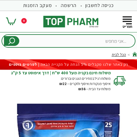
כניסה לחשבון
הרשמה
מעקב הזמנות
0
...אני
מחפש
הכל לבית
hom
רק באתר שלנו מקבלים 5% הנחה על הקנייה הבאה |
לפרטים נוספים
משלוח חינם בקניה מעל 400 ש"ח | דרך איפוסט עד 5 ק"ג
משלוח רגיל במחירים הוגנים וברורים:
איסוף מנקודות איסוף ולוקרים –
₪22
משלוח עד הבית –
₪38