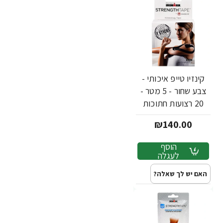
קינזיו טייפ איכותי -
צבע שחור - 5 מטר -
20 רצועות חתוכות
באריזה - מבית
₪140.00
Strengthtape
הוסף
לעגלה
האם יש לך שאלה?