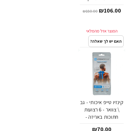
Sphere
₪106.00
₪180.00
האם יש לך שאלה?
קינזיו טייפ איכותי - גב
\ צוואר - 6 רצועות
חתוכות באריזה -
מבית Strengthtape
₪70.00