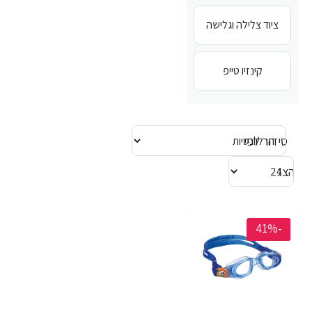
ציוד צלילה וגלישה
קינזיו טייפ
סידור לפי
הצג
-40%
-41%
-41%