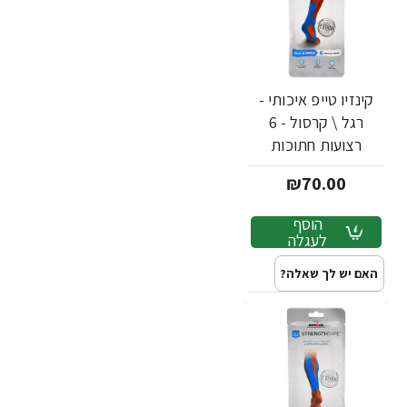
קינזיו טייפ איכותי -
רגל \ קרסול - 6
רצועות חתוכות
באריזה - מבית
₪70.00
Strengthtape
הוסף
לעגלה
האם יש לך שאלה?