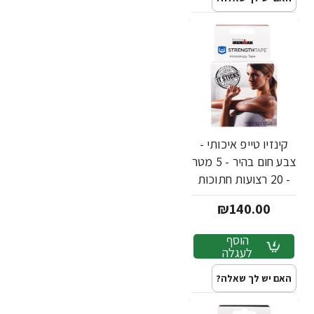
קינזיו טייפ איכותי -
צבע חום בהיר - 5 מטר
- 20 רצועות חתוכות
באריזה - מבית
₪140.00
Strengthtape
הוסף
לעגלה
האם יש לך שאלה?