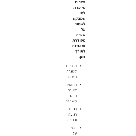
יציבים
מיועדת
למי
שמבקש
לשמור
על
שגרה
מסודרת
ומאוזנת
לאורך
זמן.
מוצרים
לשגרה
קיימת
התאמה
לאורח
חיים
משתנה
בחירה
רגועה
וברורה
דגש
על