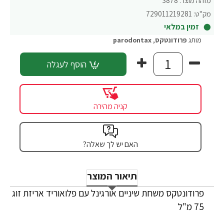
מזהה מוצר:
3878
מק"ט:
729011219281
זמין במלאי
מותג
פרודונטקס
,
parodontax
הוסף לעגלה
קניה מהירה
האם יש לך שאלה?
תיאור המוצר
פרודונטקס משחת שיניים אורגינל עם פלואוריד אריזת זוג
75 מ"ל