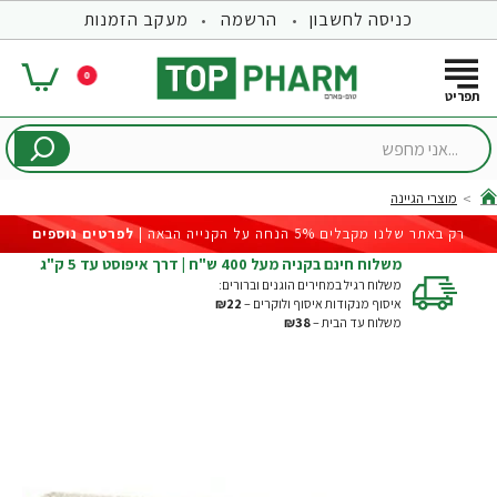
כניסה לחשבון
הרשמה
מעקב הזמנות
0
...אני
מחפש
מוצרי הגיינה
hom
רק באתר שלנו מקבלים 5% הנחה על הקנייה הבאה |
לפרטים נוספים
משלוח חינם בקניה מעל 400 ש"ח | דרך איפוסט עד 5 ק"ג
משלוח רגיל במחירים הוגנים וברורים:
איסוף מנקודות איסוף ולוקרים –
₪22
משלוח עד הבית –
₪38