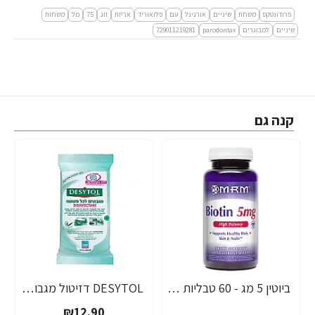
פרודונטקס
משחת
שיניים
אורגינל
עם
פלואוריד
אריזת
זוג
75
מל
משחות
שיניים
למבוגרים
parodontax
729011219281
קנה גם
ביוטין 5 מג - 60 טבליות מבית MRM
DESYTOL דזיטול מגבונים חיטוי - משמיד חיידים - 24X2 מטליות באריה - מבית יעקבי
-40%
₪12.90