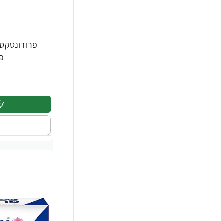
פרודונטקס 
פל
ה