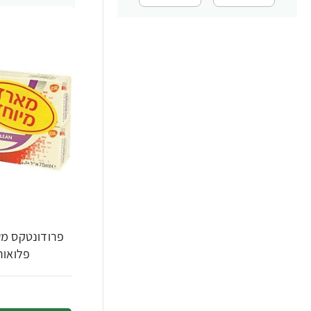
פרודונטקס מש
פלואוריד 