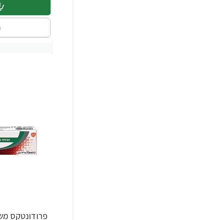
ה
פרודונטקס מש