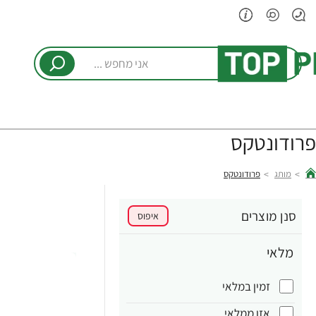
אני
מחפש
...
פרודונטקס
מותג
פרודונטקס
hom
סנן מוצרים
איפוס
מלאי
זמין במלאי
אזן ממלאי