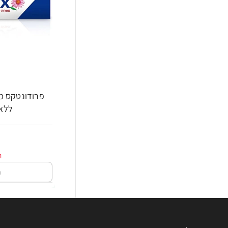
פרודונטקס מש
ללא פ
ה