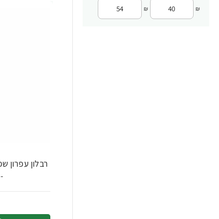
₪
₪
- 