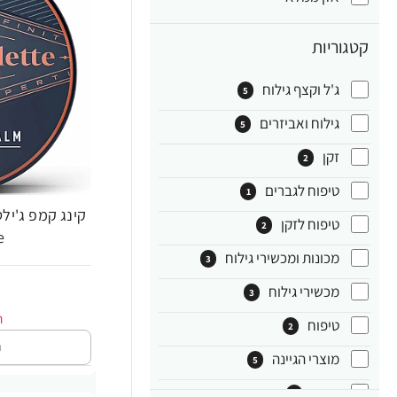
קטגוריות
ג'ל וקצף גילוח
5
גילוח ואביזרים
5
זקן
2
טיפוח לגברים
1
טיפוח לזקן
2
e
מכונות ומכשירי גילוח
3
מכשירי גילוח
3
טיפוח
2
ה
מוצרי הגיינה
5
שיער
2