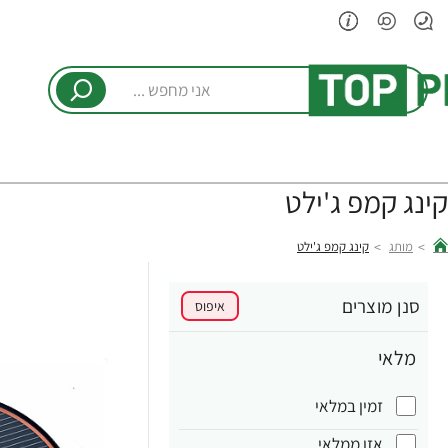
אני
מחפש
...
קינג קמפ ג'ילט
מותג
קינג קמפ ג'ילט
hom
סנן מוצרים
איפוס
מלאי
זמין במלאי
אזן ממלאי